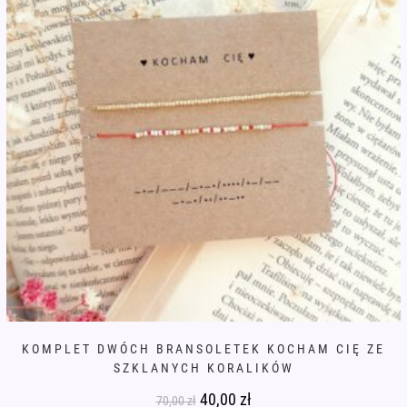
KOMPLET DWÓCH BRANSOLETEK KOCHAM CIĘ ZE
SZKLANYCH KORALIKÓW
Pierwotna
40,00
zł
Aktualna
70,00
zł