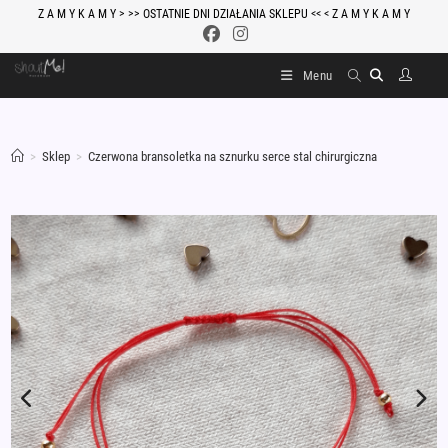
Skip
Z A M Y K A M Y > >> OSTATNIE DNI DZIAŁANIA SKLEPU << < Z A M Y K A M Y
to
content
Menu
>
Sklep
>
Czerwona bransoletka na sznurku serce stal chirurgiczna