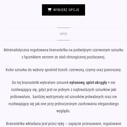
cena
cena
wynosiła:
wynosi:
Ten
70,00 zł.
40,00 zł.
produkt
WYBIERZ OPCJE
ma
wiele
wariantów.
Opcje
można
wybrać
OPIS
na
stronie
produktu
Minimalistyczna regulowana bransoletka na podwójnym czerwonym sznurku
z łącznikiem sercem ze stali chirurgicznej pozłacanej.
Kolor sznurka do wybory spośród trzech: czerwony, czarny oraz jasnoszary.
Do tej bransoletki wybrałam sznurek
nylonowy, splot okrągły =
nie
rozdwajający się, gdyż jest on jednym z najtrwalszych sznurków jaki
próbowałam, bardziej wytrzymały od sznurków jedwabnych oraz nie
rozdwajający się jak one przy jednoczesnym zachowaniu eleganckiego
wyglądu.
Bransoletka wkładana jest przez rękę – zapięcie przesuwane, regulowane