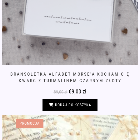
BRANSOLETKA ALFABET MORSE’A KOCHAM CIĘ
KWARC Z TURMALINEM CZARNYM ZŁOTY
Pierwotna
69,00
zł
Aktualna
89,00
zł
cena
cena
wynosiła:
wynosi:
89,00 zł.
69,00 zł.
DODAJ DO KOSZYKA
PROMOCJA