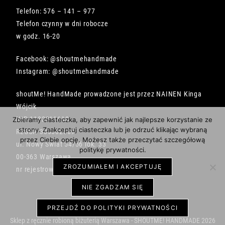
Telefon: 576 – 141 – 977
Telefon czynny w dni robocze
w godz. 16-20
Facebook: @shoutmehandmade
Instagram: @shoutmehandmade
shoutMe! HandMade prowadzone jest przez NAINEN Kinga
Wójcik
NIP 1182211618
Zbieramy ciasteczka, aby zapewnić jak najlepsze korzystanie ze
strony. Zaakceptuj ciasteczka lub je odrzuć klikając wybraną
REGON 386682569
przez Ciebie opcję. Możesz także przeczytać szczegółową
ul. Nowy Świat 54/56 lok. 33
politykę prywatności.
00-363 Warszawa
ZROZUMIAŁEM I AKCEPTUJĘ
nr rejestrowy BDO 000492734
NIE ZGADZAM SIĘ
PRZEJDŹ DO POLITYKI PRYWATNOŚCI
Sklep z ręcznie robioną biżuterią Warszawa - SHOUTME! HANDMADE 2026