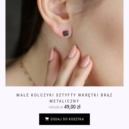
MAŁE KOLCZYKI SZTYFTY WKRĘTKI BRĄZ
METALICZNY
Pierwotna
49,00
zł
Aktualna
109,00
zł
cena
cena
wynosiła:
wynosi:
109,00 zł.
49,00 zł.
DODAJ DO KOSZYKA