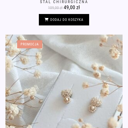
STAL CHIRURGICZNA
Pierwotna
49,00
zł
Aktualna
109,00
zł
cena
cena
wynosiła:
wynosi:
109,00 zł.
49,00 zł.
DODAJ DO KOSZYKA
PROMOCJA