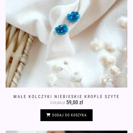
MAŁE KOLCZYKI NIEBIESKIE KROPLE SZYTE
Pierwotna
59,00
zł
Aktualna
119,00
zł
cena
cena
wynosiła:
wynosi:
119,00 zł.
59,00 zł.
DODAJ DO KOSZYKA