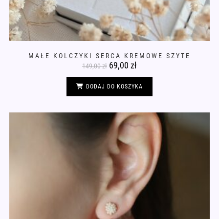
MAŁE KOLCZYKI SERCA KREMOWE SZYTE
Pierwotna
69,00
zł
Aktualna
149,00
zł
cena
cena
wynosiła:
wynosi:
149,00 zł.
69,00 zł.
DODAJ DO KOSZYKA