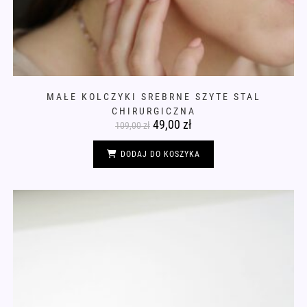
MAŁE KOLCZYKI SREBRNE SZYTE STAL
CHIRURGICZNA
Pierwotna
49,00
zł
Aktualna
109,00
zł
cena
cena
wynosiła:
wynosi:
109,00 zł.
49,00 zł.
DODAJ DO KOSZYKA