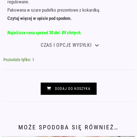
regulowane.
Pakowana w szare pudełko prezentowe z kokardką.
Czytaj więcej w opisie pod spodem.
Najniższa cena sprzed 30 dni: 89 złotych.
CZAS I OPCJE WYSYŁKI
Pozostało tylko: 1
ilość
Bransoletka
DODAJ DO KOSZYKA
alfabet
Morse'a
KOCHAM
CIĘ
kwarc
MOŻE SPODOBA SIĘ RÓWNIEŻ…
z