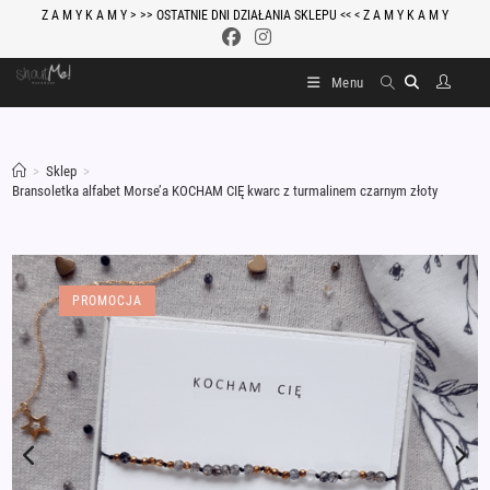
Skip
Z A M Y K A M Y > >> OSTATNIE DNI DZIAŁANIA SKLEPU << < Z A M Y K A M Y
to
content
Menu
>
Sklep
>
Bransoletka alfabet Morse’a KOCHAM CIĘ kwarc z turmalinem czarnym złoty
PROMOCJA