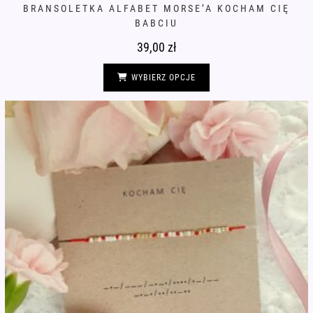
BRANSOLETKA ALFABET MORSE’A KOCHAM CIĘ
BABCIU
39,00
zł
Ten
produkt
WYBIERZ OPCJE
ma
wiele
wariantów.
Opcje
można
wybrać
na
stronie
produktu