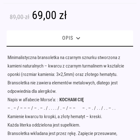
69,00
zł
Pierwotna
Aktualna
89,00
zł
cena
cena
wynosiła:
wynosi:
89,00 zł.
69,00 zł.
OPIS
Minimalistyczna bransoletka na czarnym sznurku stworzona z
kamieni naturalnych – kwarcu z czarnym turmalinem w kształcie
oponki (rozmiar kamienia: 3×2,5mm) oraz złotego hematytu.
Bransoletka nie zawiera elementów metalowych, dlatego jest
odpowiednia dla alergików.
Napis w alfabecie Morse’a: :
KOCHAM CIĘ
– . – / – – – / – . – . / . . . . / . – / – – – . – . / . . / . . – . .
Kamienie kwarcu to kropki, a złoty hematyt – kreski.
Każda literka oddzielona jest supełkiem.
Bransoletka wkładana jest przez rękę. Zapięcie przesuwane,