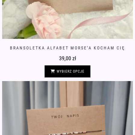
BRANSOLETKA ALFABET MORSE’A KOCHAM CIĘ
39,00
zł
Ten
produkt
WYBIERZ OPCJE
ma
wiele
wariantów.
Opcje
można
wybrać
na
stronie
produktu