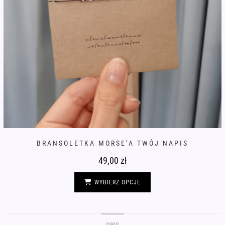
BRANSOLETKA MORSE’A TWÓJ NAPIS
49,00
zł
Ten
produkt
WYBIERZ OPCJE
ma
wiele
wariantów.
Opcje
można
wybrać
OPIS