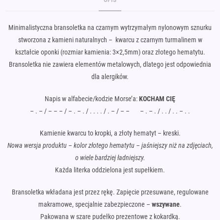
na
stronie
produktu
Minimalistyczna bransoletka na czarnym wytrzymałym nylonowym sznurku
stworzona z kamieni naturalnych – kwarcu z czarnym turmalinem w
kształcie oponki (rozmiar kamienia: 3×2,5mm) oraz złotego hematytu.
Bransoletka nie zawiera elementów metalowych, dlatego jest odpowiednia
dla alergików.
Napis w alfabecie/kodzie Morse’a:
KOCHAM CIĘ
– . – / – – – / – . – . / . . . . / . – / – – – . – . / . . / . . – . .
Kamienie kwarcu to kropki, a złoty hematyt – kreski.
Nowa wersja produktu – kolor złotego hematytu – jaśniejszy niż na zdjęciach,
o wiele bardziej ładniejszy.
Każda literka oddzielona jest supełkiem.
Bransoletka wkładana jest przez rękę. Zapięcie przesuwane, regulowane
makramowe, specjalnie zabezpieczone –
wszywane
.
Pakowana w szare pudełko prezentowe z kokardką.