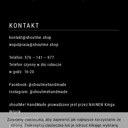
KONTAKT
kontakt@shoutme.shop
wspolpraca@shoutme.shop
Telefon: 576 – 141 – 977
Telefon czynny w dni robocze
w godz. 16-20
Facebook: @shoutmehandmade
Instagram: @shoutmehandmade
shoutMe! HandMade prowadzone jest przez NAINEN Kinga
Wójcik
NIP 1182211618
Zbieramy ciasteczka, aby zapewnić jak najlepsze korzystanie ze
strony. Zaakceptuj ciasteczka lub je odrzuć klikając wybraną
REGON 386682569