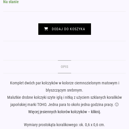
Na stanie
ilość
Komplet
DODAJ DO KOSZYKA
małych
kolczyków
jesiennych
stal
chirurgiczna
OPIS
zieleń
i
Komplet dwóch par kolczyków w kolorze ciemnozielonym matowym i
srebro
błyszczącym srebrnym.
Malutkie drobne kolczyki szyte igłą i nitką z użyciem szklanych koralików
japońskiej marki TOHO. Jedna para to około jedna godzina pracy. 🙂
Więcej jesiennych kolorów kolczyków – kliknij.
Wymiary prostokąta koralikowego: ok. 0,6 x 0,6 cm.