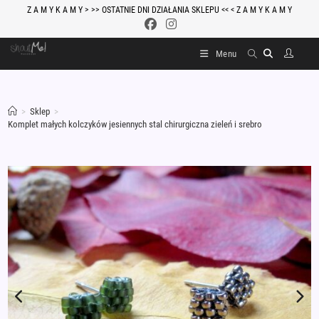
Skip
Z A M Y K A M Y > >> OSTATNIE DNI DZIAŁANIA SKLEPU << < Z A M Y K A M Y
to
content
Menu
>
Sklep
>
Komplet małych kolczyków jesiennych stal chirurgiczna zieleń i srebro