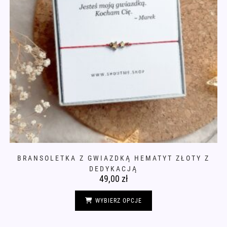
BRANSOLETKA Z GWIAZDKĄ HEMATYT ZŁOTY Z
DEDYKACJĄ
49,00
zł
Ten
produkt
WYBIERZ OPCJE
ma
wiele
wariantów.