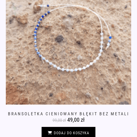
produktu
BRANSOLETKA CIENIOWANY BŁĘKIT BEZ METALI
Pierwotna
49,00
zł
Aktualna
99,00
zł
cena
cena
wynosiła:
wynosi:
99,00 zł.
49,00 zł.
DODAJ DO KOSZYKA