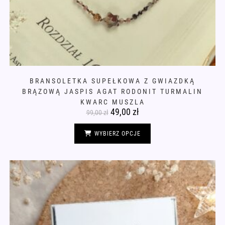
BRANSOLETKA SUPEŁKOWA Z GWIAZDKĄ
BRĄZOWĄ JASPIS AGAT RODONIT TURMALIN
KWARC MUSZLA
Pierwotna
49,00
zł
Aktualna
99,00
zł
cena
cena
wynosiła:
wynosi:
Ten
99,00 zł.
49,00 zł.
produkt
WYBIERZ OPCJE
ma
wiele
wariantów.
Opcje
można
wybrać
na
stronie
produktu