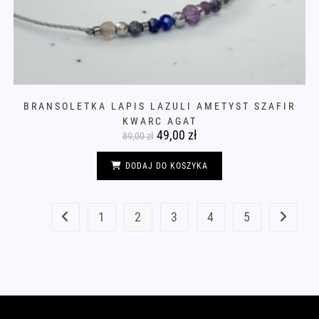
BRANSOLETKA LAPIS LAZULI AMETYST SZAFIR
KWARC AGAT
Pierwotna
49,00
zł
Aktualna
89,00
zł
cena
cena
wynosiła:
wynosi:
89,00 zł.
49,00 zł.
DODAJ DO KOSZYKA
1
2
3
4
5