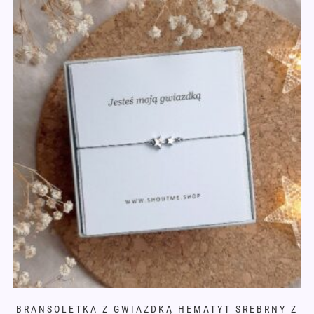
Opcje
można
wybrać
na
stronie
produktu
BRANSOLETKA Z GWIAZDKĄ HEMATYT SREBRNY Z