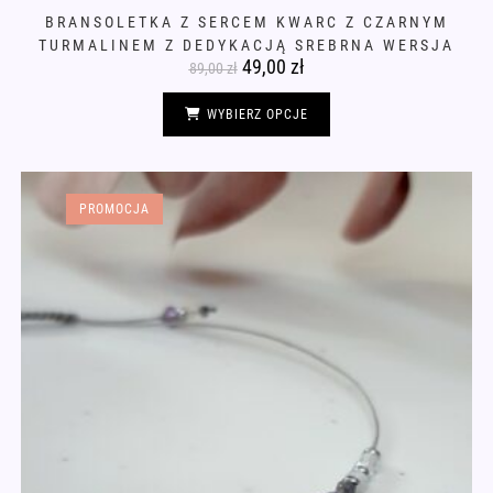
BRANSOLETKA Z SERCEM KWARC Z CZARNYM
TURMALINEM Z DEDYKACJĄ SREBRNA WERSJA
Pierwotna
49,00
zł
Aktualna
89,00
zł
cena
cena
wynosiła:
wynosi:
Ten
89,00 zł.
49,00 zł.
produkt
WYBIERZ OPCJE
ma
wiele
wariantów.
Opcje
można
wybrać
PROMOCJA
na
stronie
produktu