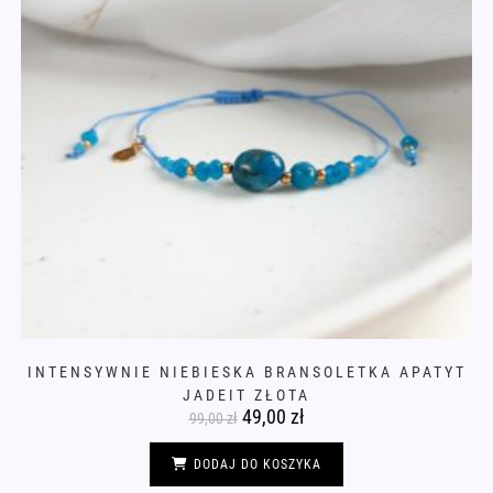
INTENSYWNIE NIEBIESKA BRANSOLETKA APATYT
JADEIT ZŁOTA
Pierwotna
49,00
zł
Aktualna
99,00
zł
cena
cena
wynosiła:
wynosi:
99,00 zł.
49,00 zł.
DODAJ DO KOSZYKA