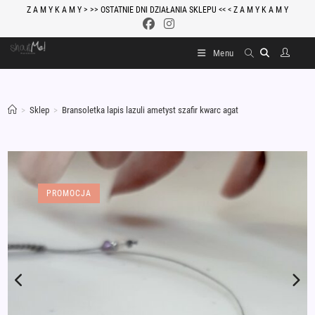
Skip
Z A M Y K A M Y > >> OSTATNIE DNI DZIAŁANIA SKLEPU << < Z A M Y K A M Y
to
content
Menu
>
Sklep
>
Bransoletka lapis lazuli ametyst szafir kwarc agat
PROMOCJA