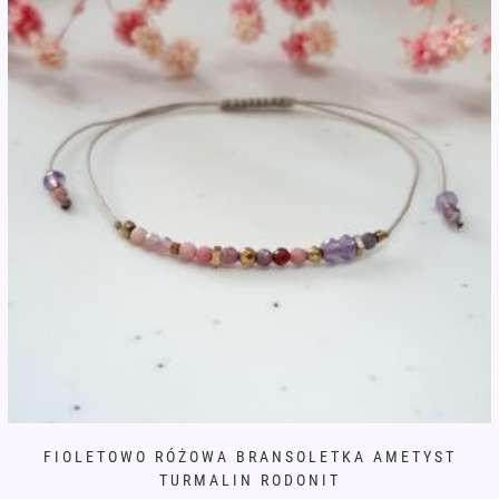
na
stronie
produktu
FIOLETOWO RÓŻOWA BRANSOLETKA AMETYST
TURMALIN RODONIT