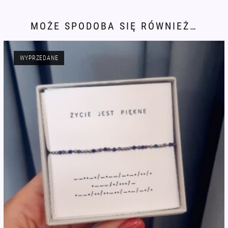
szafir
kwarc
MOŻE SPODOBA SIĘ RÓWNIEŻ…
agat
WYPRZEDANE