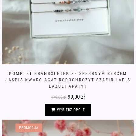
KOMPLET BRANSOLETEK ZE SREBRNYM SERCEM
JASPIS KWARC AGAT RODOCHROZYT SZAFIR LAPIS
LAZULI APATYT
Pierwotna
99,00
zł
Aktualna
179,00
zł
cena
cena
wynosiła:
wynosi:
Ten
179,00 zł.
99,00 zł.
produkt
WYBIERZ OPCJE
ma
wiele
wariantów.
Opcje
PROMOCJA
można
wybrać