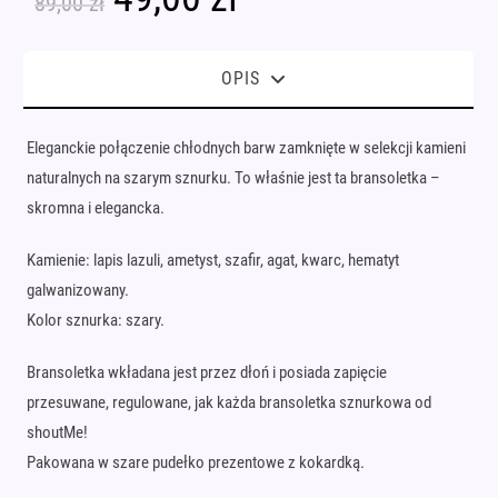
89,00
zł
cena
cena
wynosiła:
wynosi:
89,00 zł.
49,00 zł.
OPIS
Eleganckie połączenie chłodnych barw zamknięte w selekcji kamieni
naturalnych na szarym sznurku. To właśnie jest ta bransoletka –
skromna i elegancka.
Kamienie: lapis lazuli, ametyst, szafir, agat, kwarc, hematyt
galwanizowany.
Kolor sznurka: szary.
Bransoletka wkładana jest przez dłoń i posiada zapięcie
przesuwane, regulowane, jak każda bransoletka sznurkowa od
shoutMe!
Pakowana w szare pudełko prezentowe z kokardką.