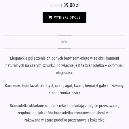
Pierwotna
39,00
zł
Aktualna
89,00
zł
cena
cena
wynosiła:
wynosi:
Ten
89,00 zł.
39,00 zł.
produkt
WYBIERZ OPCJE
ma
wiele
wariantów.
Opcje
można
wybrać
OPIS
na
stronie
produktu
Eleganckie połączenie chłodnych barw zamknięte w selekcji kamieni
naturalnych na szarym sznurku. To właśnie jest ta bransoletka – skromna i
elegancka.
Kamienie: lapis lazuli, ametyst, szafir, agat, kwarc, hematyt galwanizowany.
Kolor sznurka: szary.
Bransoletki wkładane są przez rękę i posiadają zapięcie przesuwane,
regulowane, jak każda bransoletka sznurkowa od shoutMe!
Pakowane w szare pudełko prezentowe z kokardką.