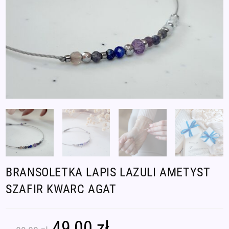
BRANSOLETKA LAPIS LAZULI AMETYST
SZAFIR KWARC AGAT
49,00
zł
Pierwotna
Aktualna