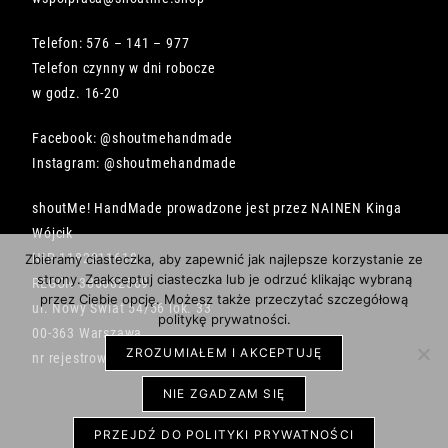
Telefon: 576 – 141 – 977
Telefon czynny w dni robocze
w godz. 16-20
Facebook: @shoutmehandmade
Instagram: @shoutmehandmade
shoutMe! HandMade prowadzone jest przez NAINEN Kinga
Wójcik
NIP 1182211618
Zbieramy ciasteczka, aby zapewnić jak najlepsze korzystanie ze
strony. Zaakceptuj ciasteczka lub je odrzuć klikając wybraną
REGON 386682569
przez Ciebie opcję. Możesz także przeczytać szczegółową
ul. Nowy Świat 54/56 lok. 33
politykę prywatności.
00-363 Warszawa
ZROZUMIAŁEM I AKCEPTUJĘ
nr rejestrowy BDO 000492734
NIE ZGADZAM SIĘ
PRZEJDŹ DO POLITYKI PRYWATNOŚCI