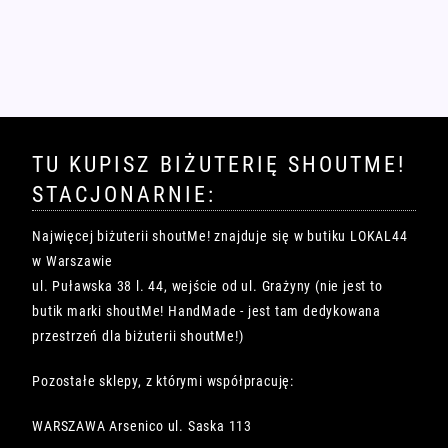
wiele
wariantów.
Opcje
można
wybrać
na
stronie
produktu
TU KUPISZ BIŻUTERIĘ SHOUTME!
STACJONARNIE:
Najwięcej biżuterii shoutMe! znajduje się w butiku LOKAL44
w Warszawie
ul. Puławska 38 l. 44, wejście od ul. Grażyny (nie jest to
butik marki shoutMe! HandMade - jest tam dedykowana
przestrzeń dla biżuterii shoutMe!)
Pozostałe sklepy, z którymi współpracuję:
WARSZAWA Arsenico ul. Saska 113