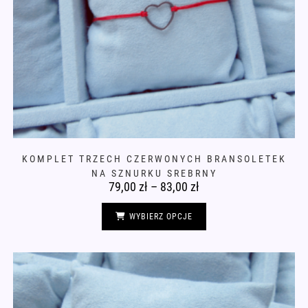
KOMPLET TRZECH CZERWONYCH BRANSOLETEK
NA SZNURKU SREBRNY
79,00
zł
–
83,00
zł
Zakres
cen:
od
Ten
79,00 zł
produkt
WYBIERZ OPCJE
do
ma
83,00 zł
wiele
wariantów.
Opcje
można
wybrać
na
stronie
produktu