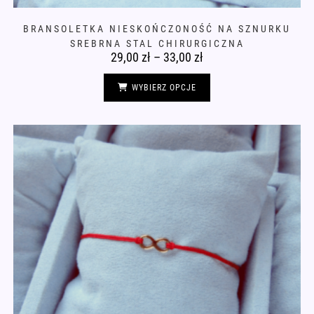
BRANSOLETKA NIESKOŃCZONOŚĆ NA SZNURKU
SREBRNA STAL CHIRURGICZNA
29,00
zł
–
33,00
zł
Zakres
cen:
od
Ten
29,00 zł
produkt
WYBIERZ OPCJE
do
ma
33,00 zł
wiele
wariantów.
Opcje
można
wybrać
na
stronie
produktu