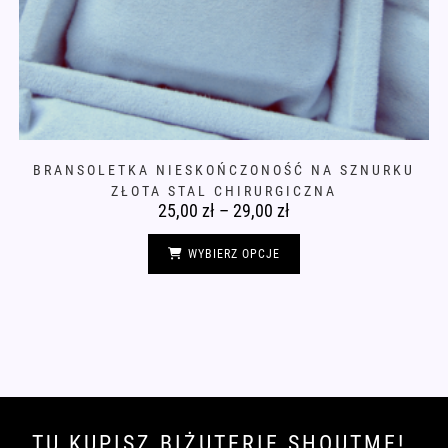
BRANSOLETKA NIESKOŃCZONOŚĆ NA SZNURKU
ZŁOTA STAL CHIRURGICZNA
25,00
zł
–
29,00
zł
Zakres
cen:
od
Ten
25,00 zł
produkt
WYBIERZ OPCJE
do
ma
29,00 zł
wiele
wariantów.
Opcje
można
wybrać
na
stronie
produktu
TU KUPISZ BIŻUTERIĘ SHOUTME!