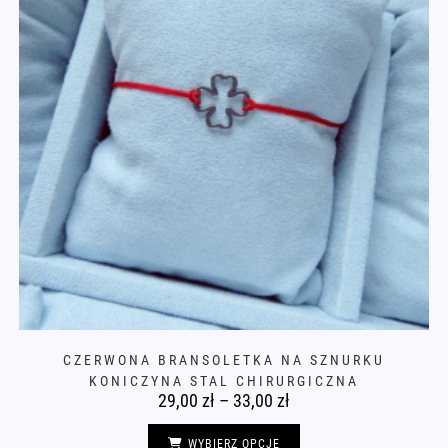
CZERWONA BRANSOLETKA NA SZNURKU
KONICZYNA STAL CHIRURGICZNA
29,00
zł
–
33,00
zł
Zakres
cen:
od
Ten
29,00 zł
produkt
WYBIERZ OPCJE