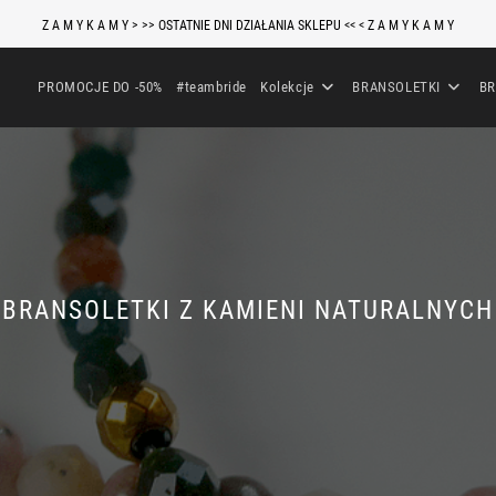
Z A M Y K A M Y > >> OSTATNIE DNI DZIAŁANIA SKLEPU << < Z A M Y K A M Y
PROMOCJE DO -50%
#teambride
Kolekcje
BRANSOLETKI
BR
BRANSOLETKI Z KAMIENI NATURALNYCH