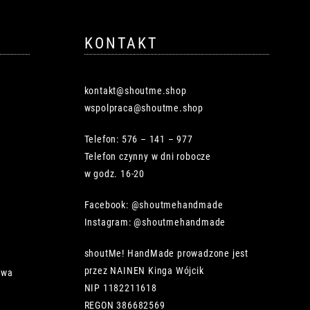
KONTAKT
kontakt@shoutme.shop
wspolpraca@shoutme.shop
Telefon: 576 – 141 – 977
Telefon czynny w dni robocze
w godz. 16-20
Facebook: @shoutmehandmade
Instagram: @shoutmehandmade
shoutMe! HandMade prowadzone jest
przez NAINEN Kinga Wójcik
owa
NIP 1182211618
REGON 386682569