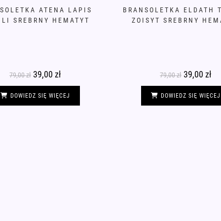
SOLETKA ATENA LAPIS
BRANSOLETKA ELDATH 
ULI SREBRNY HEMATYT
ZOISYT SREBRNY HEM
Pierwotna
39,00
zł
Aktualna
Pierwotna
39,00
zł
Akt
79,00
zł
79,00
zł
cena
cena
cena
ce
wynosiła:
wynosi:
wynosiła:
wyn
79,00 zł.
39,00 zł.
79,00 zł.
39,
DOWIEDZ SIĘ WIĘCEJ
DOWIEDZ SIĘ WIĘCEJ