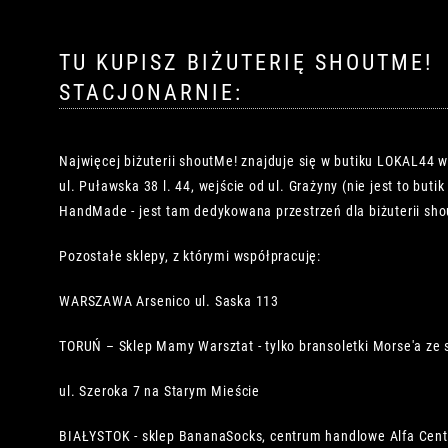
TU KUPISZ BIŻUTERIĘ SHOUTME!
STACJONARNIE:
Najwięcej biżuterii shoutMe! znajduje się w butiku LOKAL44 
ul. Puławska 38 l. 44, wejście od ul. Grażyny (nie jest to buti
HandMade - jest tam dedykowana przestrzeń dla biżuterii sho
Pozostałe sklepy, z którymi współpracuję:
WARSZAWA Arsenico ul. Saska 113
TORUŃ – Sklep Mamy Warsztat - tylko bransoletki Morse'a ze 
ul. Szeroka 7 na Starym Mieście
BIAŁYSTOK - sklep BananaSocks, centrum handlowe Alfa Cen