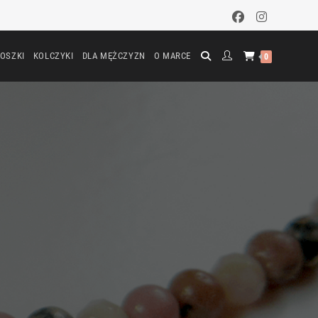
OSZKI
KOLCZYKI
DLA MĘŻCZYZN
O MARCE
0