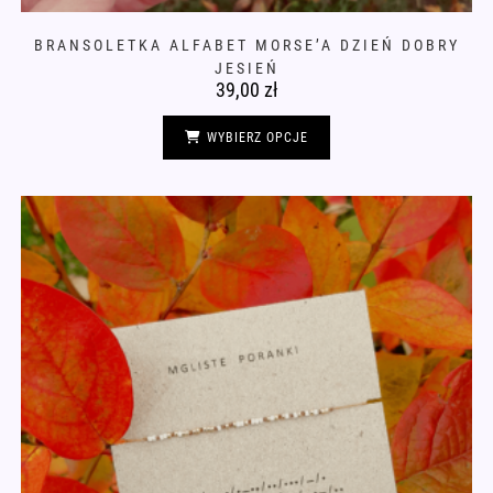
BRANSOLETKA ALFABET MORSE’A DZIEŃ DOBRY
JESIEŃ
39,00
zł
Ten
produkt
WYBIERZ OPCJE
ma
wiele
wariantów.
Opcje
można
wybrać
na
stronie
produktu