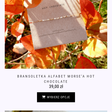
BRANSOLETKA ALFABET MORSE’A HOT
CHOCOLATE
39,00
zł
Ten
produkt
WYBIERZ OPCJE
ma
wiele
wariantów.
Opcje