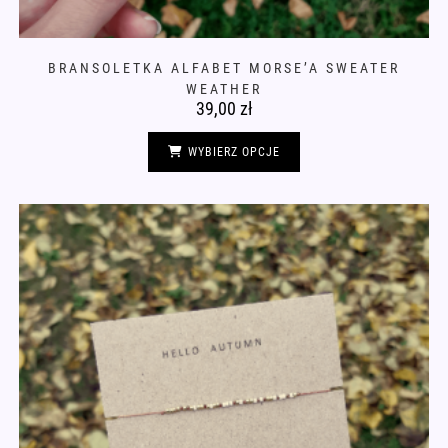
BRANSOLETKA ALFABET MORSE’A SWEATER
WEATHER
39,00
zł
Ten
produkt
WYBIERZ OPCJE
ma
wiele
wariantów.
Opcje
można
wybrać
na
stronie
produktu