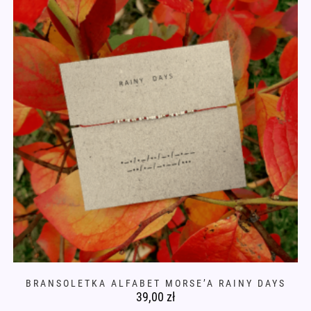
na
stronie
produktu
BRANSOLETKA ALFABET MORSE’A RAINY DAYS
39,00
zł