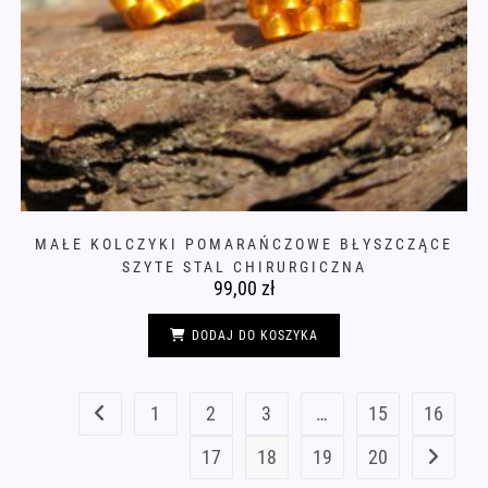
MAŁE KOLCZYKI POMARAŃCZOWE BŁYSZCZĄCE
SZYTE STAL CHIRURGICZNA
99,00
zł
DODAJ DO KOSZYKA
1
2
3
…
15
16
17
18
19
20