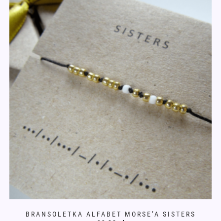
można
wybrać
na
stronie
produktu
BRANSOLETKA ALFABET MORSE’A SISTERS