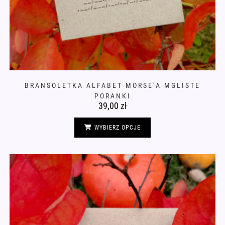
BRANSOLETKA ALFABET MORSE’A MGLISTE
PORANKI
39,00
zł
Ten
produkt
WYBIERZ OPCJE
ma
wiele
wariantów.
Opcje
można
wybrać
na
stronie
produktu