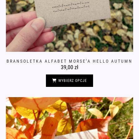
BRANSOLETKA ALFABET MORSE’A HELLO AUTUMN
39,00
zł
Ten
produkt
WYBIERZ OPCJE
ma
wiele
wariantów.
Opcje
można
wybrać
na
stronie
produktu