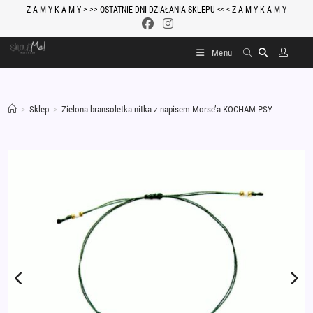
Skip
Z A M Y K A M Y > >> OSTATNIE DNI DZIAŁANIA SKLEPU << < Z A M Y K A M Y
to
content
Menu
>
Sklep
>
Zielona bransoletka nitka z napisem Morse’a KOCHAM PSY