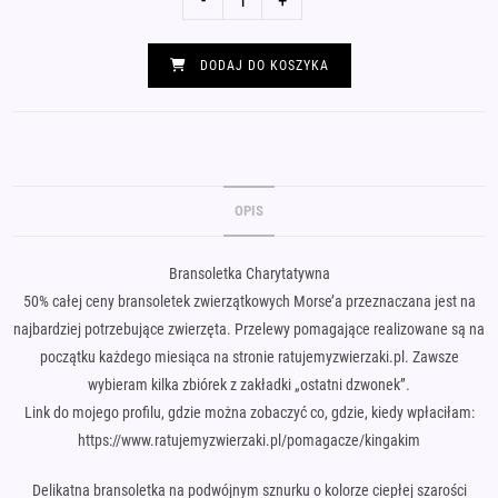
-
+
Zielona
bransoletka
DODAJ DO KOSZYKA
nitka
z
napisem
Morse'a
KOCHAM
OPIS
PSY
Bransoletka Charytatywna
50% całej ceny bransoletek zwierzątkowych Morse’a przeznaczana jest na
najbardziej potrzebujące zwierzęta. Przelewy pomagające realizowane są na
początku każdego miesiąca na stronie ratujemyzwierzaki.pl. Zawsze
wybieram kilka zbiórek z zakładki „ostatni dzwonek”.
Link do mojego profilu, gdzie można zobaczyć co, gdzie, kiedy wpłaciłam:
https://www.ratujemyzwierzaki.pl/pomagacze/kingakim
Delikatna bransoletka na podwójnym sznurku o kolorze ciepłej szarości