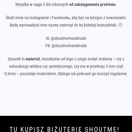
Wysyłka w ciągu 3 dni roboczych
od zaksięgowania przelewu
.
Śledź mnie na Instagramie i Facebooku, aby być na bieżąco z nowościami.
Będę wprowadzać inne nazwy zwierząt do tej kolekcji bransoletek. 🙂
IG: @shoutmehandmade
FB: @shoutmehandmade
Sznurek to
materiał
, niezależnie od tego z czego został zrobiony – czy z
naturalnego włókna czy syntetycznego, czy ma w przekroju 5 mm czyli
0,5mm – pozostaje materiałem, dlatego nie polecam go moczyć regularnie.
TU KUPISZ BIŻUTERIĘ SHOUTME!