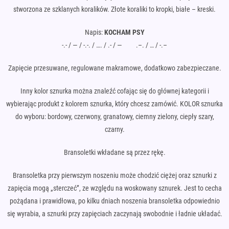
stworzona ze szklanych koralików. Złote koraliki to kropki, białe – kreski.
Napis:
KOCHAM PSY
-.- / — / -.-. / …. / .- / — .–. / … / -.–
Zapięcie przesuwane, regulowane makramowe, dodatkowo zabezpieczane.
Inny kolor sznurka można znaleźć cofając się do głównej kategorii i
wybierając produkt z kolorem sznurka, który chcesz zamówić. KOLOR sznurka
do wyboru: bordowy, czerwony, granatowy, ciemny zielony, ciepły szary,
czarny.
Bransoletki wkładane są przez rękę.
Bransoletka przy pierwszym noszeniu może chodzić ciężej oraz sznurki z
zapięcia mogą „sterczeć”, ze względu na woskowany sznurek. Jest to cecha
pożądana i prawidłowa, po kilku dniach noszenia bransoletka odpowiednio
się wyrabia, a sznurki przy zapięciach zaczynają swobodnie i ładnie układać.