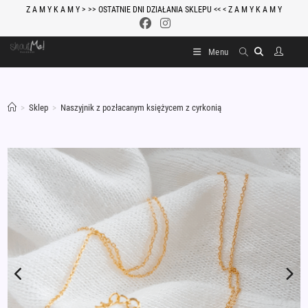
Skip
Z A M Y K A M Y > >> OSTATNIE DNI DZIAŁANIA SKLEPU << < Z A M Y K A M Y
to
content
Menu
>
Sklep
>
Naszyjnik z pozłacanym księżycem z cyrkonią