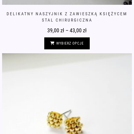
DELIKATNY NASZYJNIK Z ZAWIESZKĄ KSIĘŻYCEM
STAL CHIRURGICZNA
39,00
zł
–
43,00
zł
Zakres
cen:
od
Ten
39,00 zł
produkt
WYBIERZ OPCJE
do
ma
43,00 zł
wiele
wariantów.
Opcje
można
wybrać
na
stronie
produktu