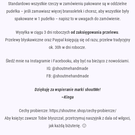
Standardowo wszystkie rzeczy w zamówieniu pakowane są w oddzielne
pudełka – jeśli zamawiasz więcej bransoletek i chcesz, aby wszystkie były
spakowane w 1 pudełko – napisz to w uwagach do zamówienie.
Wysyłka w ciągu 3 dni roboczych
od zaksięgowania przelewu
.
Przelewy błyskawiczne oraz Paypal księgują się od razu; przelew tradycyjny
ok. 30h w dni robocze.
Śledź mnie na Instagramie i Facebooku, aby być na bieżąco z nowościami.
IG: @shoutmehandmade
FB: @shoutmehandmade
Dziękuję za wspieranie marki shoutMe!
~Kinga
Cechy probiercze: https://shoutme.shop/cechy-probiercze/
Aby księżyc zawsze Tobie błyszczał, przetrzymuj naszyjnik z dala od wilgoci,
jak każdą biżuterię. 🙂