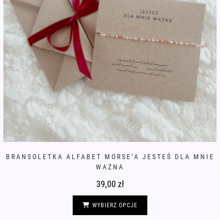
BRANSOLETKA ALFABET MORSE’A JESTEŚ DLA MNIE
WAŻNA
39,00
zł
Ten
produkt
WYBIERZ OPCJE
ma
wiele