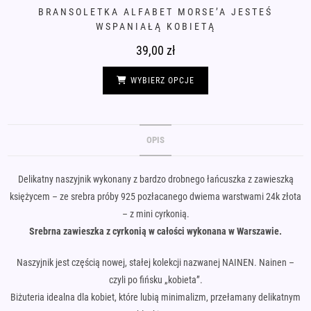
BRANSOLETKA ALFABET MORSE’A JESTEŚ
WSPANIAŁĄ KOBIETĄ
39,00
zł
Ten
produkt
WYBIERZ OPCJE
ma
wiele
wariantów.
Opcje
można
wybrać
OPIS
na
stronie
produktu
Delikatny naszyjnik wykonany z bardzo drobnego łańcuszka z zawieszką
księżycem – ze srebra próby 925 pozłacanego dwiema warstwami 24k złota
– z mini cyrkonią.
Srebrna zawieszka z cyrkonią w całości wykonana w Warszawie.
Naszyjnik jest częścią nowej, stałej kolekcji nazwanej NAINEN. Nainen –
czyli po fińsku „kobieta”.
Biżuteria idealna dla kobiet, które lubią minimalizm, przełamany delikatnym