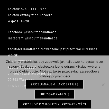
Telefon: 576 – 141 – 977
Telefon czynny w dni robocze
w godz. 16-20
Facebook: @shoutmehandmade
Instagram: @shoutmehandmade
shoutMe! HandMade prowadzone jest przez NAINEN Kinga
Wójcik
NIP 1182211618
Zbieramy ciasteczka, aby zapewnić jak najlepsze korzystanie ze
strony. Zaakceptuj ciasteczka lub je odrzuć klikając wybraną
REGON 386682569
przez Ciebie opcję. Możesz także przeczytać szczegółową
ul. Nowy Świat 54/56 lok. 33
politykę prywatności.
00-363 Warszawa
ZROZUMIAŁEM I AKCEPTUJĘ
nr rejestrowy BDO 000492734
NIE ZGADZAM SIĘ
PRZEJDŹ DO POLITYKI PRYWATNOŚCI