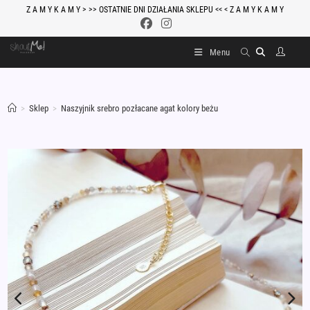
Skip
Z A M Y K A M Y > >> OSTATNIE DNI DZIAŁANIA SKLEPU << < Z A M Y K A M Y
to
content
Menu
>
Sklep
>
Naszyjnik srebro pozłacane agat kolory beżu