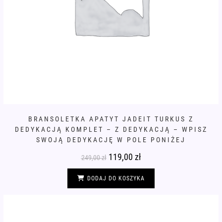
BRANSOLETKA APATYT JADEIT TURKUS Z
DEDYKACJĄ KOMPLET – Z DEDYKACJĄ – WPISZ
SWOJĄ DEDYKACJĘ W POLE PONIŻEJ
Pierwotna
119,00
zł
Aktualna
249,00
zł
cena
cena
wynosiła:
wynosi:
249,00 zł.
119,00 zł.
DODAJ DO KOSZYKA