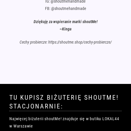
IG: @shoutmehandmade
FB: @shoutmehandmade
Dziękuję za wspieranie marki shoutMe!
~Kinga
Cechy probiercze: https://shoutme.shop/cechy-probiercze/
TU KUPISZ BIŻUTERIĘ SHOUTME!
STACJONARNIE:
Najwięcej biżuterii shoutMe! znajduje się w butiku LOKAL44
w Warszawie