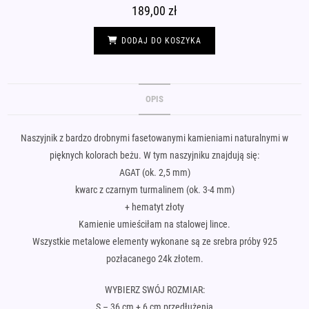
189,00
zł
DODAJ DO KOSZYKA
OPIS
Naszyjnik z bardzo drobnymi fasetowanymi kamieniami naturalnymi w
pięknych kolorach beżu. W tym naszyjniku znajdują się:
AGAT (ok. 2,5 mm)
kwarc z czarnym turmalinem (ok. 3-4 mm)
+ hematyt złoty
Kamienie umieściłam na stalowej lince.
Wszystkie metalowe elementy wykonane są ze srebra próby 925
pozłacanego 24k złotem.
WYBIERZ SWÓJ ROZMIAR:
S – 36 cm + 6 cm przedłużenia