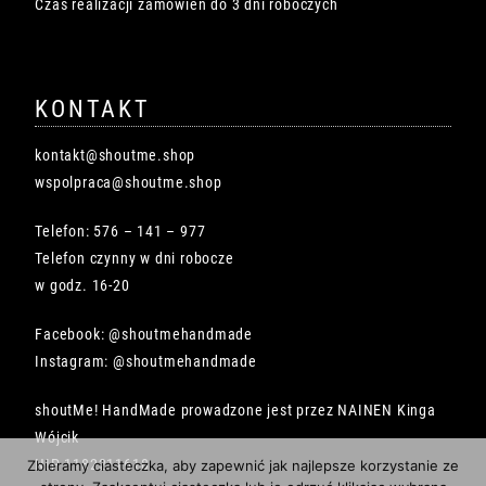
Czas realizacji zamówień do 3 dni roboczych
KONTAKT
kontakt@shoutme.shop
wspolpraca@shoutme.shop
Telefon: 576 – 141 – 977
Telefon czynny w dni robocze
w godz. 16-20
Facebook: @shoutmehandmade
Instagram: @shoutmehandmade
shoutMe! HandMade prowadzone jest przez NAINEN Kinga
Wójcik
NIP 1182211618
Zbieramy ciasteczka, aby zapewnić jak najlepsze korzystanie ze