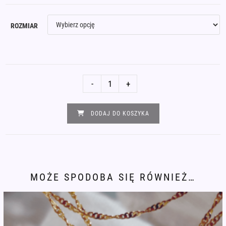
ROZMIAR
ilość
-
+
Naszyjnik
srebro
DODAJ DO KOSZYKA
pozłacane
agat
kolory
beżu
MOŻE SPODOBA SIĘ RÓWNIEŻ…