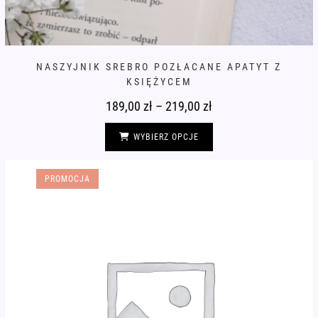
NASZYJNIK SREBRO POZŁACANE APATYT Z
KSIĘŻYCEM
189,00
zł
–
219,00
zł
Zakres
cen:
od
Ten
189,00 zł
produkt
WYBIERZ OPCJE
do
ma
219,00 zł
wiele
wariantów.
Opcje
PROMOCJA
można
wybrać
na
stronie
produktu