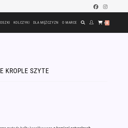
OSZKI
KOLCZYKI
DLA MĘŻCZYZN
O MARCE
0
IE KROPLE SZYTE