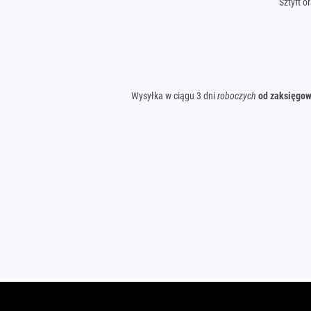
Sztyft o
Wysyłka w ciągu 3 dni
roboczych
od zaksięgow