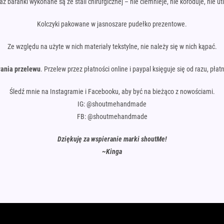
raz baranki wykonane są ze stali chirurgicznej – nie ciemnieje, nie koroduje, nie utl
Kolczyki pakowane w jasnoszare pudełko prezentowe.
Ze względu na użyte w nich materiały tekstylne, nie należy się w nich kąpać.
ania przelewu
. Przelew przez płatności online i paypal księguje się od razu, pł
Śledź mnie na Instagramie i Facebooku, aby być na bieżąco z nowościami.
IG: @shoutmehandmade
FB: @shoutmehandmade
Dziękuję za wspieranie marki shoutMe!
~Kinga