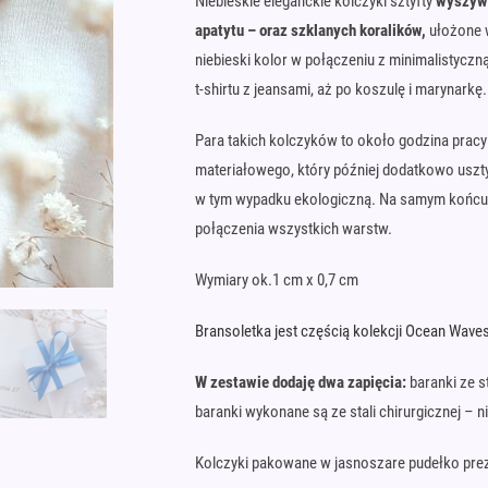
Niebieskie eleganckie kolczyki sztyfty
wyszyw
apatytu – oraz szklanych koralików,
ułożone w
niebieski kolor w połączeniu z minimalistyczn
t-shirtu z jeansami, aż po koszulę i marynarkę.
Para takich kolczyków to około godzina prac
materiałowego, który później dodatkowo uszt
w tym wypadku ekologiczną. Na samym końcu 
połączenia wszystkich warstw.
Wymiary ok.1 cm x 0,7 cm
Bransoletka jest częścią kolekcji Ocean Wave
W zestawie dodaję dwa zapięcia:
baranki ze st
baranki wykonane są ze stali chirurgicznej – nie
Kolczyki pakowane w jasnoszare pudełko pre