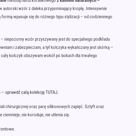
ane
metodą haftu koralikowego
z kamieni naturalnych –
 autorski wzór z daleka przypominający kroplę. Intensywnie
ą formą wpasuje się do różnego typu stylizacji – od codziennego
y – niepozorny wzór przyszywany jest do specjalnego podkładu
ywniam i zabezpieczam, a tył kolczyka wykańczany jest skórką –
cały kolczyk obszywam wokół po bokach dla trwałego
s – sprawdź całą kolekcję TUTAJ.
ali chirurgicznej oraz parę silikonowych zapięć. Sztyft oraz
 ciemnieje, nie koroduje, nie utlenia się.
zentowe.