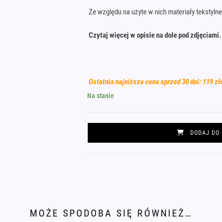
Ze względu na użyte w nich materiały tekstylne,
Czytaj więcej w opisie na dole pod zdjęciami.
Ostatnia najniższa cena sprzed 30 dni: 119 zł
Na stanie
ilość
DODAJ DO
Małe
kolczyki
niebieskie
krople
szyte
MOŻE SPODOBA SIĘ RÓWNIEŻ…