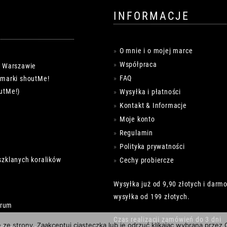
INFORMACJE
O mnie i o mojej marce
Współpraca
w Warszawie
FAQ
k marki shoutMe!
utMe!)
Wysyłka i płatności
Kontakt & Informacje
Moje konto
Regulamin
Polityka prywatności
szklanych koralików
Cechy probiercze
Wysyłka już od 9,90 złotych i darm
wysyłka od 199 złotych.
trum
Czas realizacji zamówień do 3 dni
e ze strony. Zaakceptuj ciasteczka lub je odrzuć klikając wybraną przez