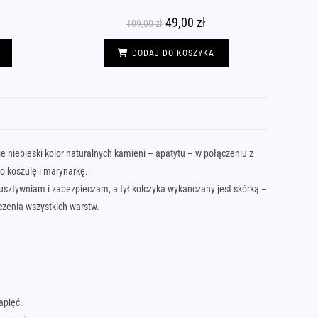
tualna
Pierwotna
49,00
zł
Aktualna
109,00
zł
na
cena
cena
nosi:
wynosiła:
wynosi:
00 zł.
109,00 zł.
49,00 zł.
DODAJ DO KOSZYKA
 niebieski kolor naturalnych kamieni – apatytu – w połączeniu z
po koszulę i marynarkę.
usztywniam i zabezpieczam, a tył kolczyka wykańczany jest skórką –
zenia wszystkich warstw.
apięć.