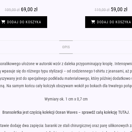
Pierwotna
69,00
zł
Aktualna
Pierwotna
59,00
zł
Ak
109,00
zł
119,00
zł
cena
cena
cena
ce
wynosiła:
wynosi:
wynosiła:
wy
109,00 zł.
69,00 zł.
119,00 zł.
59,
DODAJ DO KOSZYKA
DODAJ DO KOSZYKA
OPIS
koralikowego ułożone w autorski wzór z daleka przypominający kroplę. Intensywnie
wpasuje się do różnego typu stylizacji – od codziennego t-shirtu z jeansami, aż 
zyszywany jest do specjalnego podkładu materiałowego, który później dodatkowo 
ną. Na samym końcu cały kolczyk obszywam wokół po bokach dla trwałego połąc
Wymiary ok. 1 cm x 0,7 cm
Bransoletka jest częścią kolekcji Ocean Waves – sprawdź całą kolekcję TUTAJ.
tawie dodaję dwa zapięcia: baranki ze stali chirurgicznej oraz parę silikonowych z