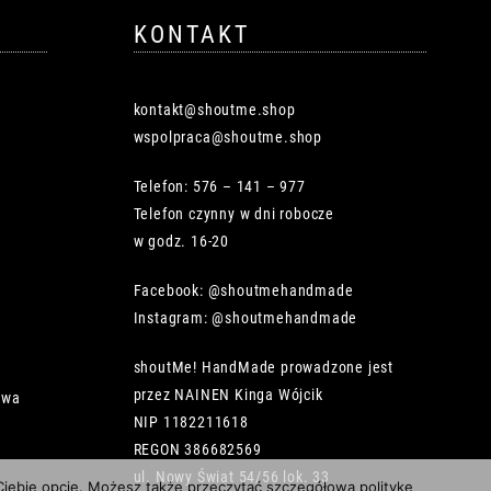
KONTAKT
kontakt@shoutme.shop
wspolpraca@shoutme.shop
Telefon: 576 – 141 – 977
Telefon czynny w dni robocze
w godz. 16-20
Facebook: @shoutmehandmade
Instagram: @shoutmehandmade
shoutMe! HandMade prowadzone jest
przez NAINEN Kinga Wójcik
owa
NIP 1182211618
REGON 386682569
ul. Nowy Świat 54/56 lok. 33
 Ciebie opcję. Możesz także przeczytać szczegółową politykę