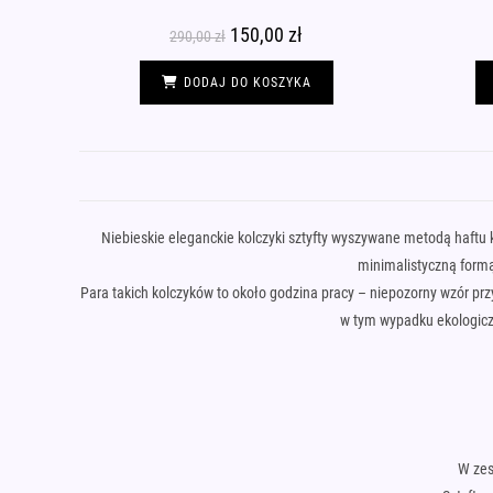
Pierwotna
150,00
zł
Aktualna
290,00
zł
cena
cena
wynosiła:
wynosi:
290,00 zł.
150,00 zł.
DODAJ DO KOSZYKA
Niebieskie eleganckie kolczyki sztyfty wyszywane metodą haftu 
minimalistyczną formą 
Para takich kolczyków to około godzina pracy – niepozorny wzór pr
w tym wypadku ekologicz
W zes