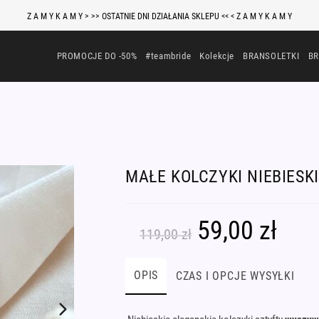
Z A M Y K A M Y > >> OSTATNIE DNI DZIAŁANIA SKLEPU << < Z A M Y K A M Y
PROMOCJE DO -50%
#teambride
Kolekcje
BRANSOLETKI
BR
MAŁE KOLCZYKI NIEBIESK
59,00
zł
Pierwotna
Aktualna
119,00
zł
cena
cena
wynosiła:
wynosi:
119,00 zł.
59,00 zł.
OPIS
CZAS I OPCJE WYSYŁKI