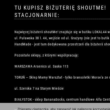
TU KUPISZ BIŻUTERIĘ SHOUTME!
STACJONARNIE:
Najwięcej biżuterii shoutMe! znajduje się w butiku LOKAL44 
ul. Puławska 38 l. 44, wejście od ul. Grażyny (nie jest to buti
HandMade - jest tam dedykowana przestrzeń dla biżuterii sho
Pozostałe sklepy, z którymi współpracuję:
WARSZAWA Arsenico ul. Saska 113
TORUŃ – Sklep Mamy Warsztat - tylko bransoletki Morse'a ze 
ul. Szeroka 7 na Starym Mieście
BIAŁYSTOK - sklep BananaSocks, centrum handlowe Alfa Cen
Zbieramy ciasteczka, aby zapewnić jak najlepsze korzystani