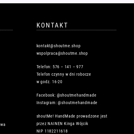
KONTAKT
kontakt@shoutme.shop
wspolpraca@shoutme.shop
Telefon: 576 – 141 – 977
Telefon czynny w dni robocze
w godz. 16-20
Facebook: @shoutmehandmade
Instagram: @shoutmehandmade
shoutMe! HandMade prowadzone jest
przez NAINEN Kinga Wójcik
owa
NIP 1182211618