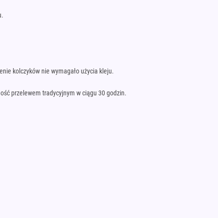
u.
ienie kolczyków nie wymagało użycia kleju.
atność przelewem tradycyjnym w ciągu 30 godzin.