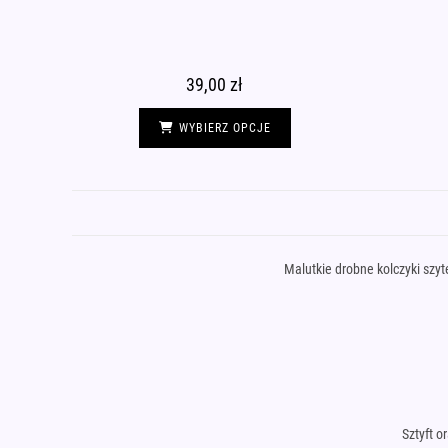
39,00
zł
Ten
produkt
WYBIERZ OPCJE
ma
wiele
wariantów.
Opcje
można
wybrać
na
stronie
produktu
Malutkie drobne kolczyki szyt
Sztyft o