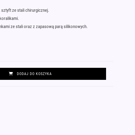
tyft ze stali chirurgicznej.
 koralikami.
kami ze stali oraz z zapasową parą silikonowych.
DODAJ DO KOSZYKA