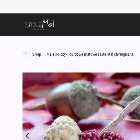
Skip
to
content
>
Sklep
>
Małe kolczyki bordowe matowe szyte stal chirurgiczna