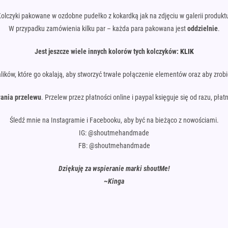
olczyki pakowane w ozdobne pudełko z kokardką jak na zdjęciu w galerii produkt
W przypadku zamówienia kilku par – każda para pakowana jest
oddzielnie
.
Jest jeszcze wiele innych kolorów tych kolczyków:
KLIK
alików, które go okalają, aby stworzyć trwałe połączenie elementów oraz aby zrob
ania przelewu
. Przelew przez płatności online i paypal księguje się od razu, pł
Śledź mnie na Instagramie i Facebooku, aby być na bieżąco z nowościami.
IG: @shoutmehandmade
FB: @shoutmehandmade
Dziękuję za wspieranie marki shoutMe!
~Kinga