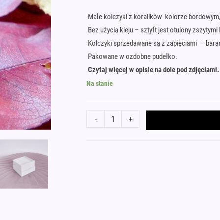
Małe kolczyki z koralików kolorze bordowym, sz
Bez użycia kleju – sztyft jest otulony zszytymi
Kolczyki sprzedawane są z zapięciami – baran
Pakowane w ozdobne pudełko.
Czytaj więcej w opisie na dole pod zdjęciami.
Na stanie
ilość
-
+
Małe
kolczyki
bordowe
matowe
szyte
stal
chirurgiczna