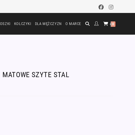
OSZKI
KOLCZYKI
DLA MĘŻCZYZN
O MARCE
0
 MATOWE SZYTE STAL