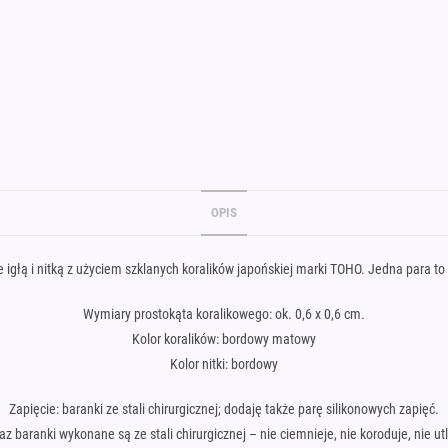
OPIS
e igłą i nitką z użyciem szklanych koralików japońskiej marki TOHO. Jedna para to
Wymiary prostokąta koralikowego: ok. 0,6 x 0,6 cm.
Kolor koralików: bordowy matowy
Kolor nitki: bordowy
Zapięcie: baranki ze stali chirurgicznej; dodaję także parę silikonowych zapięć.
raz baranki wykonane są ze stali chirurgicznej – nie ciemnieje, nie koroduje, nie utl