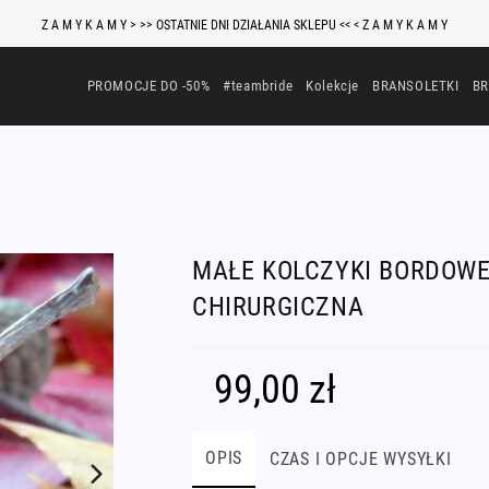
Z A M Y K A M Y > >> OSTATNIE DNI DZIAŁANIA SKLEPU << < Z A M Y K A M Y
PROMOCJE DO -50%
#teambride
Kolekcje
BRANSOLETKI
BR
MAŁE KOLCZYKI BORDOWE
CHIRURGICZNA
99,00
zł
OPIS
CZAS I OPCJE WYSYŁKI