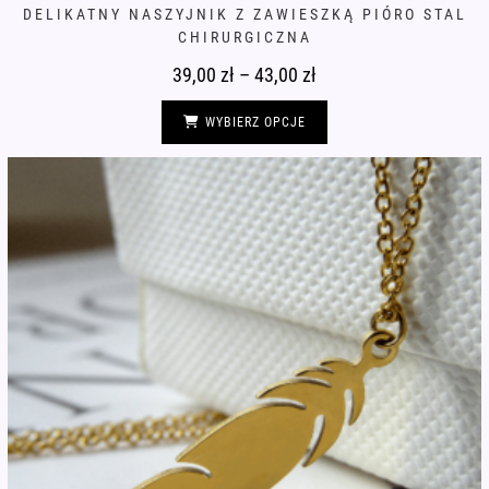
DELIKATNY NASZYJNIK Z ZAWIESZKĄ PIÓRO STAL
CHIRURGICZNA
39,00
zł
–
43,00
zł
Zakres
cen:
od
Ten
39,00 zł
produkt
WYBIERZ OPCJE
do
ma
43,00 zł
wiele
wariantów.
Opcje
można
wybrać
na
stronie
produktu