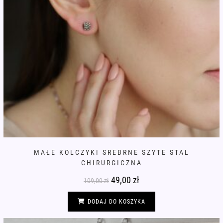
MAŁE KOLCZYKI SREBRNE SZYTE STAL
CHIRURGICZNA
Pierwotna
49,00
zł
Aktualna
109,00
zł
cena
cena
wynosiła:
wynosi:
109,00 zł.
49,00 zł.
DODAJ DO KOSZYKA