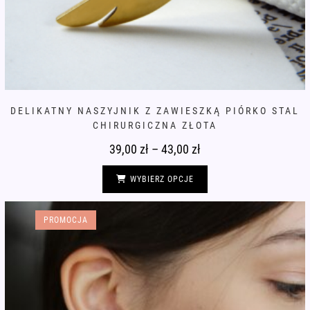
DELIKATNY NASZYJNIK Z ZAWIESZKĄ PIÓRKO STAL
CHIRURGICZNA ZŁOTA
39,00
zł
–
43,00
zł
Zakres
cen:
od
Ten
39,00 zł
produkt
WYBIERZ OPCJE
do
ma
43,00 zł
wiele
wariantów.
Opcje
PROMOCJA
można
wybrać
na
stronie
produktu