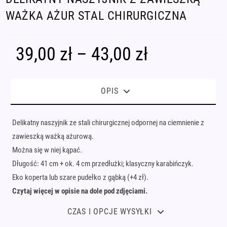
WAŻKA AŻUR STAL CHIRURGICZNA
39,00
zł
–
43,00
zł
Zakres
cen:
od
39,00 zł
do
43,00 zł
OPIS
Delikatny naszyjnik ze stali chirurgicznej odpornej na ciemnienie z
zawieszką ważką ażurową.
Można się w niej kąpać.
Długość: 41 cm + ok. 4 cm przedłużki; klasyczny karabińczyk.
Eko koperta lub szare pudełko z gąbką (+4 zł).
Czytaj więcej w opisie na dole pod zdjęciami.
CZAS I OPCJE WYSYŁKI