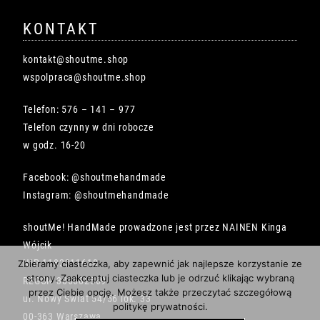
KONTAKT
kontakt@shoutme.shop
wspolpraca@shoutme.shop
Telefon: 576 – 141 – 977
Telefon czynny w dni robocze
w godz. 16-20
Facebook: @shoutmehandmade
Instagram: @shoutmehandmade
shoutMe! HandMade prowadzone jest przez NAINEN Kinga
Wójcik
NIP 1182211618
Zbieramy ciasteczka, aby zapewnić jak najlepsze korzystanie ze
strony. Zaakceptuj ciasteczka lub je odrzuć klikając wybraną
REGON 386682569
przez Ciebie opcję. Możesz także przeczytać szczegółową
ul. Nowy Świat 54/56 lok. 33
politykę prywatności.
00-363 Warszawa