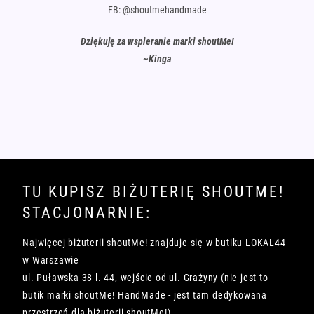
FB: @shoutmehandmade
Dziękuję za wspieranie marki shoutMe!
~Kinga
TU KUPISZ BIŻUTERIĘ SHOUTME!
STACJONARNIE:
Najwięcej biżuterii shoutMe! znajduje się w butiku LOKAL44
w Warszawie
ul. Puławska 38 l. 44, wejście od ul. Grażyny (nie jest to
butik marki shoutMe! HandMade - jest tam dedykowana
przestrzeń dla biżuterii shoutMe!)