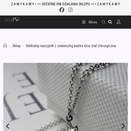
Skip
Z A M Y K A M Y > >> OSTATNIE DNI DZIAŁANIA SKLEPU << < Z A M Y K A M Y
to
content
Menu
>
Sklep
>
Delikatny naszyjnik z zawieszką ważka ażur stal chirurgiczna