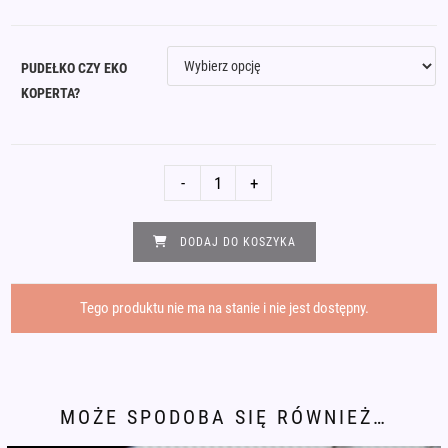
PUDEŁKO CZY EKO
KOPERTA?
ilość
-
+
Delikatny
naszyjnik
DODAJ DO KOSZYKA
z
zawieszką
ważka
Tego produktu nie ma na stanie i nie jest dostępny.
ażur
stal
chirurgiczna
MOŻE SPODOBA SIĘ RÓWNIEŻ…