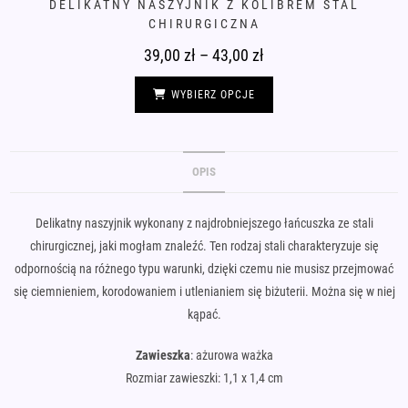
DELIKATNY NASZYJNIK Z KOLIBREM STAL
CHIRURGICZNA
39,00
zł
–
43,00
zł
Zakres
cen:
od
Ten
39,00 zł
produkt
WYBIERZ OPCJE
do
ma
43,00 zł
wiele
wariantów.
Opcje
można
wybrać
OPIS
na
stronie
produktu
Delikatny naszyjnik wykonany z najdrobniejszego łańcuszka ze stali
chirurgicznej, jaki mogłam znaleźć. Ten rodzaj stali charakteryzuje się
odpornością na różnego typu warunki, dzięki czemu nie musisz przejmować
się ciemnieniem, korodowaniem i utlenianiem się biżuterii. Można się w niej
kąpać.
Zawieszka
: ażurowa ważka
Rozmiar zawieszki: 1,1 x 1,4 cm