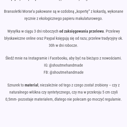
Bransoletki Morse’a pakowane są w ozdobną „kopertę” z kokardą, wykonane
ręcznie z ekologicznego papieru makulaturowego.
Wysyłka w ciągu 3 dni roboczych
od zaksięgowania przelewu
. Przelewy
błyskawiczne online oraz Paypal księgują się od razu; przelew tradycyjny ok.
30h w dni robocze.
Śledź mnie na Instagramie i Facebooku, aby być na bieżąco z nowościami.
IG: @shoutmehandmade
FB: @shoutmehandmade
Sznurek to
materiał
, niezależnie od tego z czego został zrobiony – czy z
naturalnego włókna czy syntetycznego, czy ma w przekroju 5 cm czyli
0,5mm- pozostaje materiałem, dlatego nie polecam go moczyć regularnie.