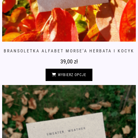
BRANSOLETKA ALFABET MORSE’A HERBATA I KOCYK
39,00
zł
Ten
produkt
WYBIERZ OPCJE
ma
wiele
wariantów.
Opcje
można
wybrać
na
stronie
produktu