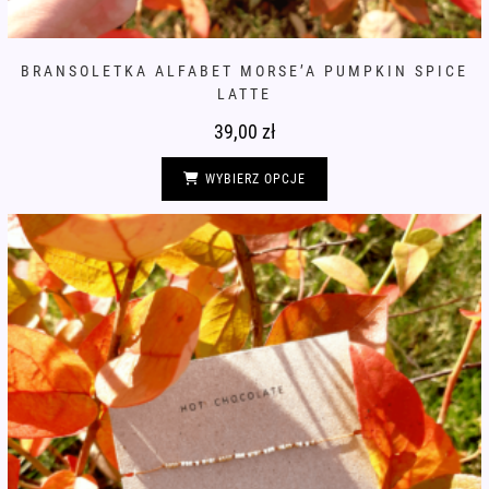
BRANSOLETKA ALFABET MORSE’A PUMPKIN SPICE
LATTE
39,00
zł
Ten
produkt
WYBIERZ OPCJE
ma
wiele
wariantów.
Opcje
można
wybrać
na
stronie
produktu