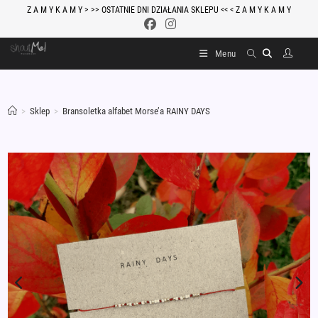
Skip
Z A M Y K A M Y > >> OSTATNIE DNI DZIAŁANIA SKLEPU << < Z A M Y K A M Y
to
content
Menu
>
Sklep
>
Bransoletka alfabet Morse’a RAINY DAYS