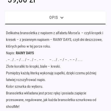
OPIS
Delikatna bransoletka z napisem z alfabetu Morse’a – czyli kropek i
kresek – z jesiennym napisem – RAINY DAYS, czyli dni deszczowe,
których pełno w tej porze roku.
Napis:
RAINY DAYS
. – . / . – / . . / – . / – . – – – . . / . – / – . – – / . . .
Złote koraliki to kropki, białe – kreski.
Pomiędzy każdą literką wykonuję supełki, dzięki czemu później
łatwiej rozszyfrować napis.
Kolor sznurka do wyboru.
Bransoletka wkładana jest przez rękę i posiada zapięcie
przesuwane, regulowane, jak każda bransoletka sznurkowa od
shoutMe!