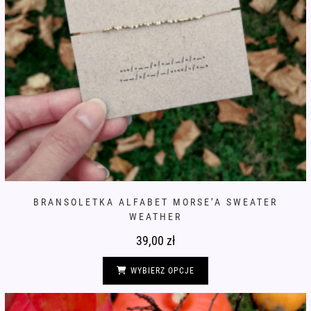
BRANSOLETKA ALFABET MORSE’A SWEATER
WEATHER
39,00
zł
Ten
produkt
WYBIERZ OPCJE
ma
wiele
wariantów.
Opcje