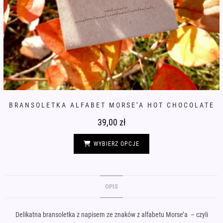
BRANSOLETKA ALFABET MORSE’A HOT CHOCOLATE
39,00
zł
Ten
produkt
WYBIERZ OPCJE
ma
wiele
wariantów.
Opcje
można
wybrać
OPIS
na
stronie
produktu
Delikatna bransoletka z napisem ze znaków z alfabetu Morse’a – czyli