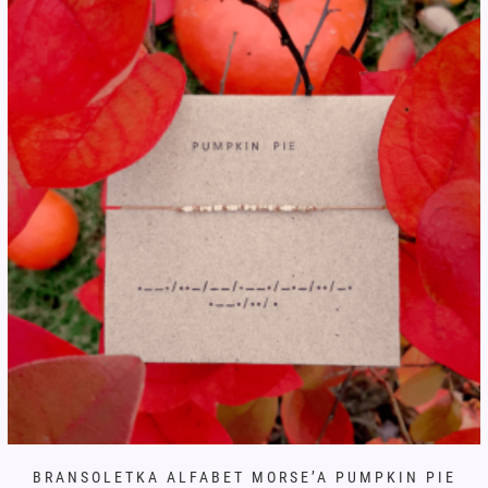
można
wybrać
na
stronie
produktu
BRANSOLETKA ALFABET MORSE’A PUMPKIN PIE