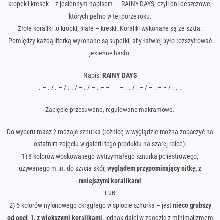
kropek i kresek – z jesiennym napisem – RAINY DAYS, czyli dni deszczowe,
których pełno w tej porze roku.
Złote koraliki to kropki, białe – kreski. Koraliki wykonane są ze szkła.
Pomiędzy każdą literką wykonane są supełki, aby łatwiej było rozszyfrować
jesienne hasło.
Napis:
RAINY DAYS
. – . / . – / . . / – . / – . – – – . . / . – / – . – – / . . .
Zapięcie przesuwane, regulowane makramowe.
Do wyboru masz 2 rodzaje sznurka (różnicę w wyglądzie można zobaczyć na
ostatnim zdjęciu w galerii tego produktu na szarej rolce):
1) 8 kolorów woskowanego wytrzymałego sznurka poliestrowego,
używanego m.in. do szycia skór,
wyglądem przypominający nitkę, z
mniejszymi koralikami
LUB
2) 5 kolorów nylonowego okrągłego w splocie sznurka – jest
nieco
grubszy
od opcji 1, z większymi koralikami,
jednak dalej w zgodzie z minimalizmem