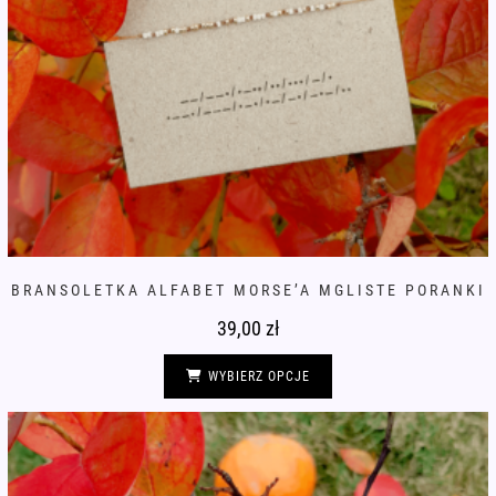
BRANSOLETKA ALFABET MORSE’A MGLISTE PORANKI
39,00
zł
Ten
produkt
WYBIERZ OPCJE
ma
wiele
wariantów.
Opcje
można
wybrać
na