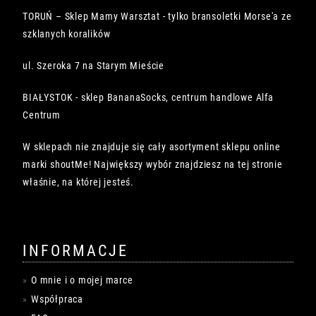
TORUŃ – Sklep Mamy Warsztat - tylko bransoletki Morse'a ze
szklanych koralików
ul. Szeroka 7 na Starym Mieście
BIAŁYSTOK - sklep BananaSocks, centrum handlowe Alfa
Centrum
W sklepach nie znajduje się cały asortyment sklepu online
marki shoutMe! Największy wybór znajdziesz na tej stronie
właśnie, na której jesteś.
INFORMACJE
O mnie i o mojej marce
Współpraca