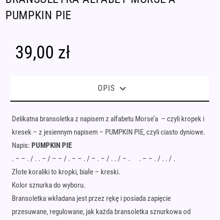
PUMPKIN PIE
39,00
zł
OPIS
Delikatna bransoletka z napisem z alfabetu Morse’a – czyli kropek i
kresek – z jesiennym napisem – PUMPKIN PIE, czyli ciasto dyniowe.
Napis:
PUMPKIN PIE
. – – . / . . – / – – / . – – . / – . – / . . / – . . – – . / . . / .
Złote koraliki to kropki, białe – kreski.
Kolor sznurka do wyboru.
Bransoletka wkładana jest przez rękę i posiada zapięcie
przesuwane, regulowane, jak każda bransoletka sznurkowa od