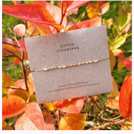
wariantów.
Opcje
można
wybrać
na
stronie
produktu