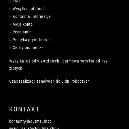
FAQ
Wysyłka i płatności
Kontakt & Informacje
Moje konto
Regulamin
Polityka prywatności
Cechy probiercze
Wysyłka już od 9,90 złotych i darmowa wysyłka od 199
złotych.
Czas realizacji zamówień do 3 dni roboczych
KONTAKT
kontakt@shoutme.shop
wspolpraca@shoutme.shop