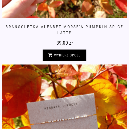
BRANSOLETKA ALFABET MORSE’A PUMPKIN SPICE
LATTE
39,00
zł
Ten
produkt
WYBIERZ OPCJE
ma
wiele
wariantów.
Opcje
można
wybrać
na
stronie
produktu