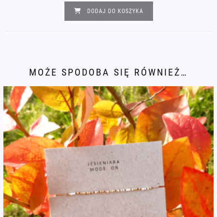
alfabet
DODAJ DO KOSZYKA
Morse'a
PUMPKIN
PIE
MOŻE SPODOBA SIĘ RÓWNIEŻ…