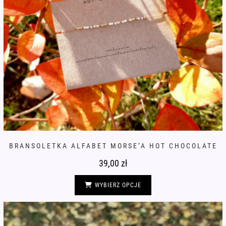
BRANSOLETKA ALFABET MORSE’A HOT CHOCOLATE
39,00
zł
Ten
produkt
WYBIERZ OPCJE
ma
wiele
wariantów.
Opcje
można