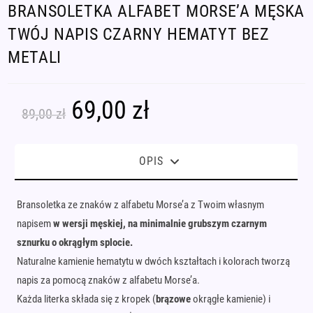
BRANSOLETKA ALFABET MORSE’A MĘSKA
TWÓJ NAPIS CZARNY HEMATYT BEZ
METALI
69,00
zł
Pierwotna
Aktualna
89,00
zł
cena
cena
wynosiła:
wynosi:
89,00 zł.
69,00 zł.
OPIS
Bransoletka ze znaków z alfabetu Morse’a z Twoim własnym
napisem
w wersji męskiej, na minimalnie grubszym czarnym
sznurku o okrągłym splocie.
Naturalne kamienie hematytu w dwóch kształtach i kolorach tworzą
napis za pomocą znaków z alfabetu Morse’a.
Każda literka składa się z kropek (
brązowe
okrągłe kamienie) i