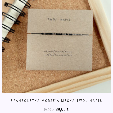
na
stronie
produktu
BRANSOLETKA MORSE’A MĘSKA TWÓJ NAPIS
Pierwotna
39,00
zł
Aktualna
49,00
zł
cena
cena