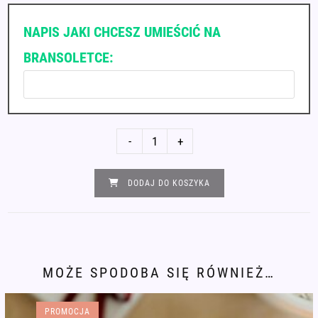
NAPIS JAKI CHCESZ UMIEŚCIĆ NA
BRANSOLETCE:
ilość
-
+
Bransoletka
alfabet
DODAJ DO KOSZYKA
Morse'a
Męska
TWÓJ
NAPIS
czarny
MOŻE SPODOBA SIĘ RÓWNIEŻ…
hematyt
bez
PROMOCJA
metali