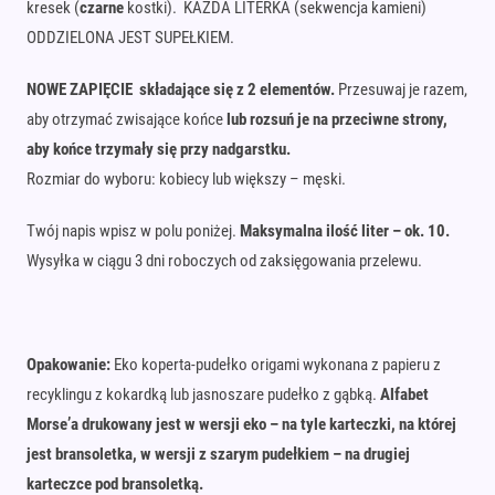
kresek (
czarne
kostki). KAŻDA LITERKA (sekwencja kamieni)
ODDZIELONA JEST SUPEŁKIEM.
NOWE ZAPIĘCIE składające się z 2 elementów.
Przesuwaj je razem,
aby otrzymać zwisające końce
lub rozsuń je na przeciwne strony,
aby końce trzymały się przy nadgarstku.
Rozmiar do wyboru: kobiecy lub większy – męski.
Twój napis wpisz w polu poniżej.
Maksymalna ilość liter – ok. 10.
Wysyłka w ciągu 3 dni roboczych od zaksięgowania przelewu.
Opakowanie:
Eko koperta-pudełko origami wykonana z papieru z
recyklingu z kokardką lub jasnoszare pudełko z gąbką.
Alfabet
Morse’a drukowany jest w wersji eko – na tyle karteczki, na której
jest bransoletka, w wersji z szarym pudełkiem – na drugiej
karteczce pod bransoletką.