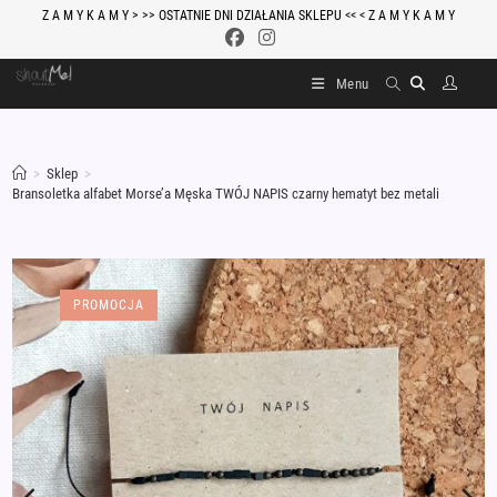
Skip
Z A M Y K A M Y > >> OSTATNIE DNI DZIAŁANIA SKLEPU << < Z A M Y K A M Y
to
content
Menu
>
Sklep
>
Bransoletka alfabet Morse’a Męska TWÓJ NAPIS czarny hematyt bez metali
PROMOCJA