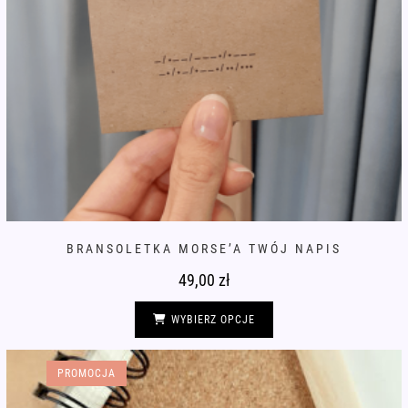
BRANSOLETKA MORSE’A TWÓJ NAPIS
49,00
zł
Ten
produkt
WYBIERZ OPCJE
ma
wiele
wariantów.
Opcje
PROMOCJA
można
wybrać