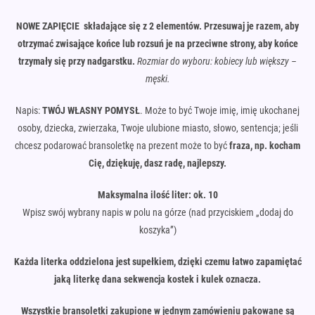
NOWE ZAPIĘCIE składające się z 2 elementów. Przesuwaj je razem, aby
otrzymać zwisające końce lub rozsuń je na przeciwne strony, aby końce
trzymały się przy nadgarstku.
Rozmiar do wyboru: kobiecy lub większy –
męski.
Napis:
TWÓJ WŁASNY POMYSŁ
. Może to być Twoje imię, imię ukochanej
osoby, dziecka, zwierzaka, Twoje ulubione miasto, słowo, sentencja; jeśli
chcesz podarować bransoletkę na prezent może to być
fraza, np. kocham
Cię, dziękuję, dasz radę, najlepszy.
Maksymalna ilość liter: ok. 10
Wpisz swój wybrany napis w polu na górze (nad przyciskiem „dodaj do
koszyka”)
Każda literka oddzielona jest supełkiem, dzięki czemu łatwo zapamiętać
jaką literkę dana sekwencja kostek i kulek oznacza.
Wszystkie bransoletki zakupione w jednym zamówieniu pakowane są