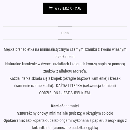
wynosiła:
wynosi:
Ten
49,00 zł.
39,00 zł.
produkt
WYBIERZ OPCJE
ma
wiele
wariantów.
Opcje
można
wybrać
OPIS
na
stronie
produktu
Męska bransoletka na minimalistycznym czarnym sznurku z Twoim własnym
przesłaniem.
Naturalne kamienie w dwóch kształtach i kolorach tworzą napis za pomocą
znaków z alfabetu Morse’a.
Każda literka składa się z kropek (okrągłe brązowe kamienie) i kresek
(kamienie czarne kostki). KAŻDA LITERKA (sekwencja kamieni)
ODDZIELONA JEST SUPEŁKIEM.
Kamień:
hematyt
Sznurek:
nylonowy,
minimalnie grubszy,
o okrągłym splocie
Opakowanie:
Eko koperta-pudełko origami wykonana z papieru z recyklingu z
kokardką lub jasnoszare pudełko z gąbką