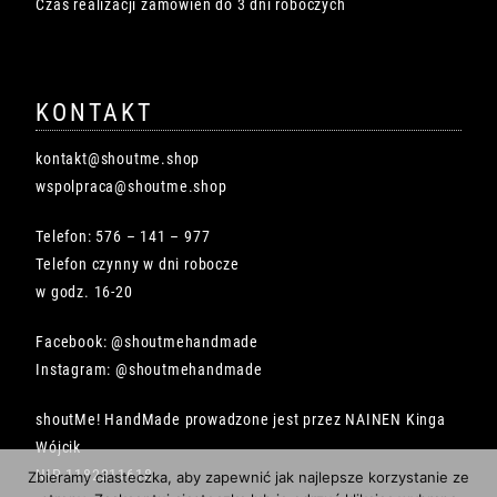
Czas realizacji zamówień do 3 dni roboczych
KONTAKT
kontakt@shoutme.shop
wspolpraca@shoutme.shop
Telefon: 576 – 141 – 977
Telefon czynny w dni robocze
w godz. 16-20
Facebook: @shoutmehandmade
Instagram: @shoutmehandmade
shoutMe! HandMade prowadzone jest przez NAINEN Kinga
Wójcik
NIP 1182211618
Zbieramy ciasteczka, aby zapewnić jak najlepsze korzystanie ze