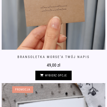
BRANSOLETKA MORSE’A TWÓJ NAPIS
49,00
zł
Ten
produkt
WYBIERZ OPCJE
ma
wiele
wariantów.
Opcje
PROMOCJA
można
wybrać
na
stronie
produktu