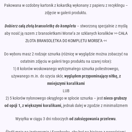
Pakowana w ozdobny kartonik z kokardką wykonany z papieru z recyklingu –
zdjęcie w galerii produktu.
Dobierz całą złotą bransoletkę do kompletu
– stworzoną specjalnie z myślą
aby nosić ją razem z bransoletkami Morse’a ze szklanych koralików >>
CAŁA
ZŁOTA BRANSOLETKA DO KOMPLETU MORSE’A
<<
Do wyboru masz 2 rodzaje sznurka (różnicę w wyglądzie można zobaczyć na
ostatnim zdjęciu w galerii tego produktu na szarej rolce):
1) 8 kolorów woskowanego wytrzymałego sznurka poliestrowego,
używanego m.in. do szycia skór,
wyglądem przypominający nitkę, z
mniejszymi koralikami
LUB
2) 5 kolorów nylonowego okrągłego w splocie sznurka – jest
nieco
grubszy
od opcji 1, z większymi koralikami,
jednak dalej w zgodzie z minimalizmem
Wysyłka w ciągu 3 dni roboczych
od zaksięgowania przelewu
.
Śledź mnie na Instagramie i Facebooku, aby być na bieżąco z nowościami.