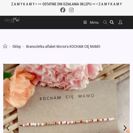
Skip
Z A M Y K A M Y > >> OSTATNIE DNI DZIAŁANIA SKLEPU << < Z A M Y K A M Y
to
content
Menu
>
Sklep
>
Bransoletka alfabet Morse’a KOCHAM CIĘ MAMO