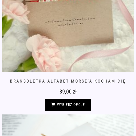
BRANSOLETKA ALFABET MORSE’A KOCHAM CIĘ
39,00
zł
Ten
produkt
WYBIERZ OPCJE
ma
wiele
wariantów.
Opcje
można
wybrać
na