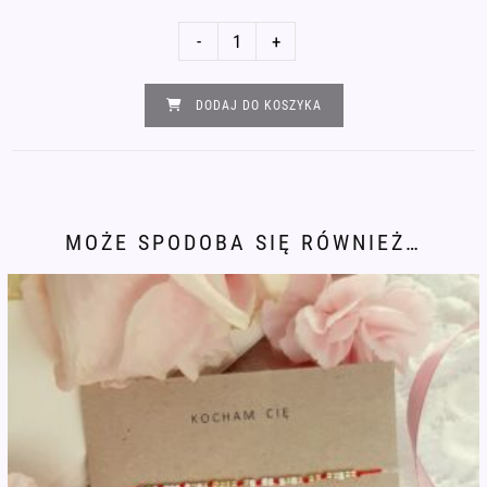
ilość
-
+
Bransoletka
alfabet
DODAJ DO KOSZYKA
Morse'a
KOCHAM
CIĘ
MAMO
MOŻE SPODOBA SIĘ RÓWNIEŻ…