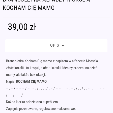
KOCHAM CIĘ MAMO
39,00
zł
OPIS
Bransoletka Kocham Cię mamo z napisem w alfabecie Morse’a –
złote koraliki to kropki, białe – kreski. Idealny prezent na dzień
mamy, ale także bez okazji.
Napis:
KOCHAM CIĘ MAMO
– . – / – – – / – . – . / . . . . / . – / – – – . – . / . . / . . – . . – –
/ . – / – – / – – –
Każda literka oddzielona supełkiem.
Zapięcie przesuwane, regulowane makramowe.