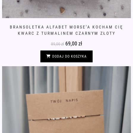
BRANSOLETKA ALFABET MORSE’A KOCHAM CIĘ
KWARC Z TURMALINEM CZARNYM ZŁOTY
Pierwotna
69,00
zł
Aktualna
89,00
zł
cena
cena
wynosiła:
wynosi:
89,00 zł.
69,00 zł.
DODAJ DO KOSZYKA