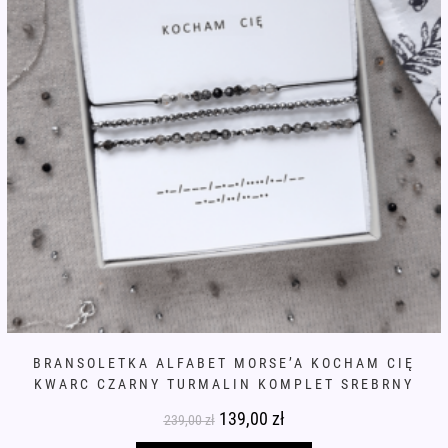
BRANSOLETKA ALFABET MORSE’A KOCHAM CIĘ
KWARC CZARNY TURMALIN KOMPLET SREBRNY
Pierwotna
139,00
zł
Aktualna
239,00
zł
cena
cena
wynosiła:
wynosi: