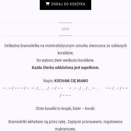
239,00 zł.
139,00 zł.
DODAJ DO KOSZYKA
OPIS
Delikatna bransoletka na minimalistycznym sznurku stworzona ze szklanych
koralików.
Do wyboru dwie wielkości koralików.
Każda literka oddzielona jest supełkiem.
Napis:
KOCHAM CIĘ MAMO
– . – / – – – / – . – . / . . . . / . – / – – – . – . / . . / . . – . . – – / . – / – –
/ – – –
Złote koraliki to kropki, białe – kreski.
Bransoletki wkładane są przez rękę. Zapięcie przesuwane, regulowane
makramowe.