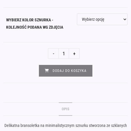
WYBIERZ KOLOR SZNURKA -
KOLEJNOŚĆ PODANA WG ZDJĘCIA
ilość
-
+
Bransoletka
alfabet
DODAJ DO KOSZYKA
Morse'a
HARMONY
OPIS
Delikatna bransoletka na minimalistycznym sznurku stworzona ze szklanych