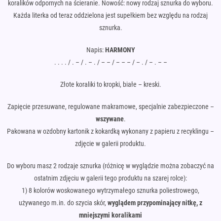
koralików odpornych na ścieranie. Nowość: nowy rodzaj sznurka do wyboru.
Każda literka od teraz oddzielona jest supełkiem bez względu na rodzaj
sznurka.
Napis:
HARMONY
. . . . / . – / . – . / – – / – – – / – . / – . – –
Złote koraliki to kropki, białe – kreski.
Zapięcie przesuwane, regulowane makramowe, specjalnie zabezpieczone –
wszywane
.
Pakowana w ozdobny kartonik z kokardką wykonany z papieru z recyklingu –
zdjęcie w galerii produktu.
Do wyboru masz 2 rodzaje sznurka (różnicę w wyglądzie można zobaczyć na
ostatnim zdjęciu w galerii tego produktu na szarej rolce):
1) 8 kolorów woskowanego wytrzymałego sznurka poliestrowego,
używanego m.in. do szycia skór,
wyglądem przypominający nitkę, z
mniejszymi koralikami