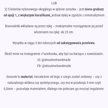
LUB
2) 5 kolorów nylonowego okrągłego w splocie sznurka – jest
nieco
grubszy
od opcji 1, z większymi koralikami,
jednak dalej w zgodzie z minimalizmem
Bransoletki wkładane są przez rękę – maksymalne rozciągnięcie jej przed
włożeniem na rękę: ok.23 cm.
Wysyłka w ciągu 3 dni roboczych
od zaksięgowania przelewu
.
Śledź mnie na Instagramie i Facebooku, aby być na bieżąco z nowościami.
IG: @shoutmehandmade
FB: @shoutmehandmade
Sznurek to
materiał
, niezależnie od tego z czego został zrobiony – czy z
naturalnego włókna czy syntetycznego, czy ma w przekroju 5 mm czyli
0,5mm – pozostaje materiałem, dlatego nie polecam go moczyć regularnie.