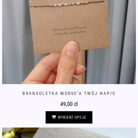
BRANSOLETKA MORSE’A TWÓJ NAPIS
49,00
zł
Ten
produkt
WYBIERZ OPCJE
ma
wiele
wariantów.
Opcje