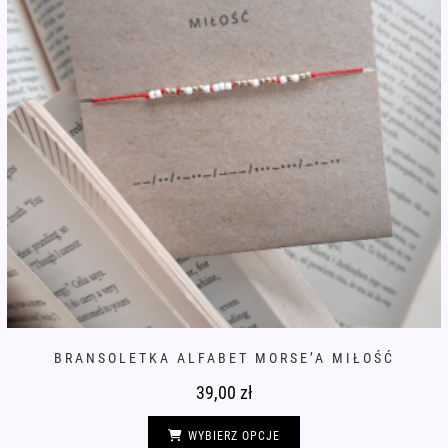
BRANSOLETKA ALFABET MORSE’A MIŁOŚĆ
39,00
zł
Ten
produkt
WYBIERZ OPCJE