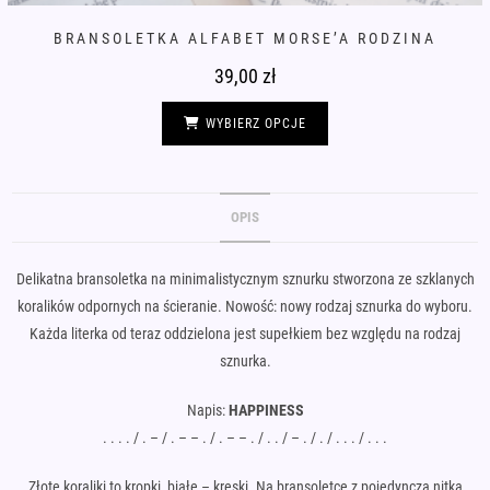
BRANSOLETKA ALFABET MORSE’A RODZINA
39,00
zł
Ten
produkt
WYBIERZ OPCJE
ma
wiele
wariantów.
Opcje
można
wybrać
OPIS
na
stronie
produktu
Delikatna bransoletka na minimalistycznym sznurku stworzona ze szklanych
koralików odpornych na ścieranie. Nowość: nowy rodzaj sznurka do wyboru.
Każda literka od teraz oddzielona jest supełkiem bez względu na rodzaj
sznurka.
Napis:
HAPPINESS
. . . . / . – / . – – . / . – – . / . . / – . / . / . . . / . . .
Złote koraliki to kropki, białe – kreski. Na bransoletce z pojedynczą nitką