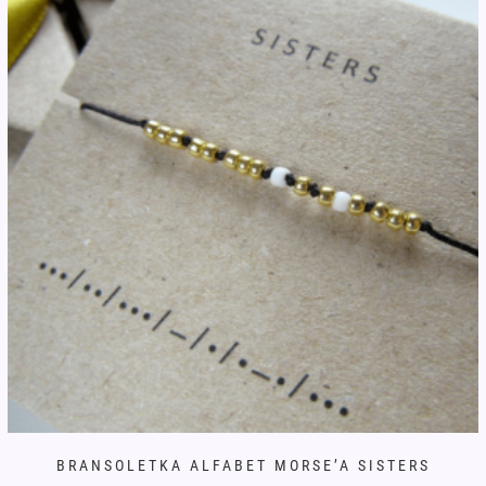
można
wybrać
na
stronie
produktu
BRANSOLETKA ALFABET MORSE’A SISTERS