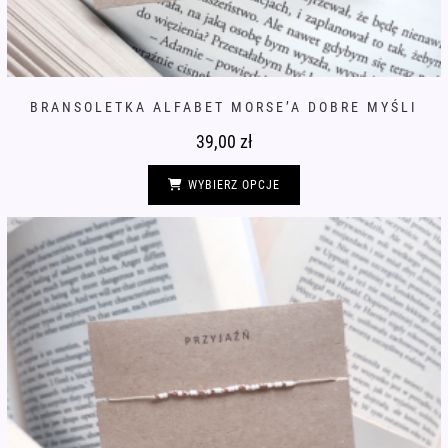
BRANSOLETKA ALFABET MORSE’A DOBRE MYŚLI
39,00
zł
Ten
produkt
WYBIERZ OPCJE
ma
wiele
wariantów.
Opcje
można
wybrać
na
stronie
produktu