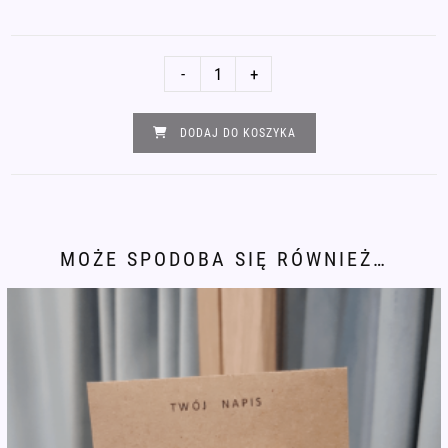
ilość
-
+
Bransoletka
alfabet
DODAJ DO KOSZYKA
Morse'a
HAPPINESS
MOŻE SPODOBA SIĘ RÓWNIEŻ…