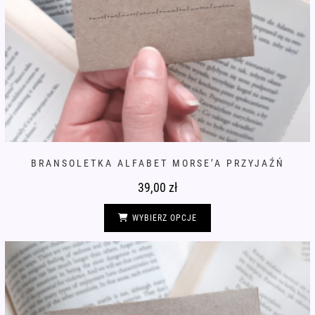
BRANSOLETKA ALFABET MORSE’A PRZYJAŹŃ
39,00
zł
Ten
produkt
WYBIERZ OPCJE
ma
wiele
wariantów.
Opcje
można
wybrać
na
stronie
produktu