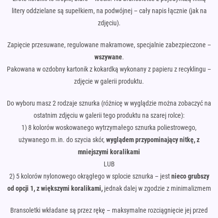
litery oddzielane są supełkiem, na podwójnej – cały napis łącznie (jak na
zdjęciu).
Zapięcie przesuwane, regulowane makramowe, specjalnie zabezpieczone –
wszywane
.
Pakowana w ozdobny kartonik z kokardką wykonany z papieru z recyklingu –
zdjęcie w galerii produktu.
Do wyboru masz 2 rodzaje sznurka (różnicę w wyglądzie można zobaczyć na
ostatnim zdjęciu w galerii tego produktu na szarej rolce):
1) 8 kolorów woskowanego wytrzymałego sznurka poliestrowego,
używanego m.in. do szycia skór,
wyglądem przypominający nitkę, z
mniejszymi koralikami
LUB
2) 5 kolorów nylonowego okrągłego w splocie sznurka – jest
nieco
grubszy
od opcji 1, z większymi koralikami,
jednak dalej w zgodzie z minimalizmem
Bransoletki wkładane są przez rękę – maksymalne rozciągnięcie jej przed