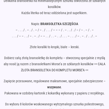
Delikatna bransoletka na minimalistycznym sznurku stworzona ze szklanych
koralików.
Każda literka od teraz oddzielona jest supełkiem.
Napis:
BRANSOLETKA SZCZĘŚCIA
– . . . / . – . / . – / – . / . . . / – – – / . – . . / . / – / – . – / . –
. . . / – – . . / – . – . / – – . . / . . – . . / . . . – . . . / – . – . / . . / . –
Złote koraliki to kropki, białe – kreski.
Dobierz całą złotą bransoletkę do kompletu – stworzoną specjalnie z myślą
aby nosić ją razem z bransoletkami Morse’a ze szklanych koralików >>
CAŁA
ZŁOTA BRANSOLETKA DO KOMPLETU MORSE’A
<<
Zapięcie przesuwane, regulowane makramowe, specjalnie zabezpieczone –
wszywane
.
Pakowana w ozdobny kartonik z kokardką wykonany z papieru z recyklingu.
Do wyboru 8 kolorów woskowanego wytrzymałego sznurka poliestrowego,