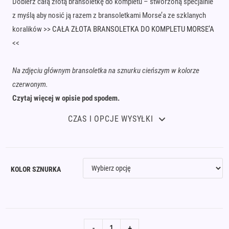
Dobierz całą złotą bransoletkę do kompletu – stworzoną specjalnie
z myślą aby nosić ją razem z bransoletkami Morse’a ze szklanych
koralików >>
CAŁA ZŁOTA BRANSOLETKA DO KOMPLETU MORSE’A
<<
Na zdjęciu głównym bransoletka na sznurku cieńszym w kolorze
czerwonym.
Czytaj więcej w opisie pod spodem.
CZAS I OPCJE WYSYŁKI
KOLOR SZNURKA
ilość
-
+