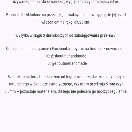
używanego m.in. do szycia skór, wyglądem przypominający nitkę.
Bransoletki wkładane są przez rękę – maksymalne rozciągnięcie jej przed
włożeniem na rękę: ok.23 cm.
Wysyłka w ciągu 3 dni roboczych
od zaksięgowania przelewu
.
Śledź mnie na Instagramie i Facebooku, aby być na bieżąco z nowościami.
IG: @shoutmehandmade
FB: @shoutmehandmade
Sznurek to
materiał
, niezależnie od tego z czego został zrobiony – czy z
naturalnego włókna czy syntetycznego, czy ma w przekroju 5 mm czyli
0,5mm – pozostaje materiałem, dlatego nie polecam go moczyć regularnie.