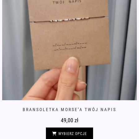
BRANSOLETKA MORSE’A TWÓJ NAPIS
49,00
zł
Ten
produkt
WYBIERZ OPCJE
ma