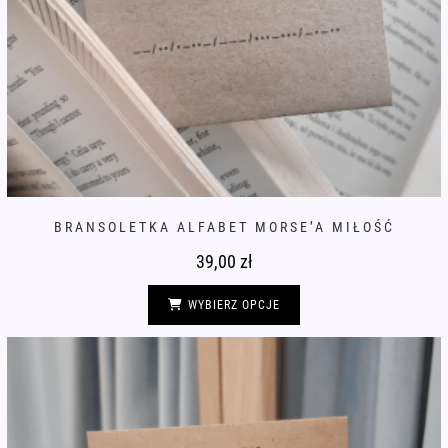
BRANSOLETKA ALFABET MORSE’A MIŁOŚĆ
39,00
zł
Ten
produkt
WYBIERZ OPCJE
ma
wiele
wariantów.
Opcje
można
wybrać
na
stronie
produktu