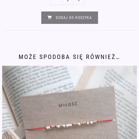
Bransoletka
alfabet
DODAJ DO KOSZYKA
Morse'a
BRANSOLETKA
SZCZĘŚCIA
MOŻE SPODOBA SIĘ RÓWNIEŻ…