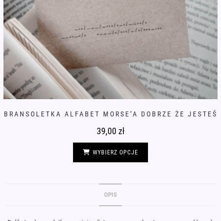
BRANSOLETKA ALFABET MORSE’A DOBRZE ŻE JESTEŚ
39,00
zł
Ten
produkt
WYBIERZ OPCJE
ma
wiele
wariantów.
Opcje
można
wybrać
OPIS
na
stronie
produktu