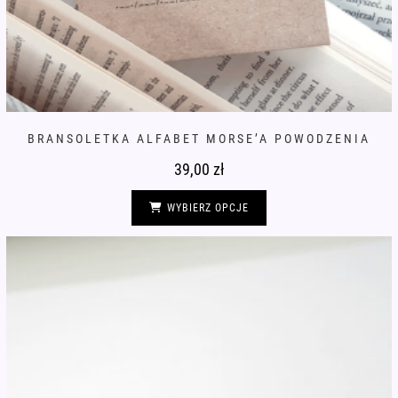
BRANSOLETKA ALFABET MORSE’A POWODZENIA
39,00
zł
Ten
produkt
WYBIERZ OPCJE
ma
wiele
wariantów.
Opcje
można
wybrać
na
stronie
produktu