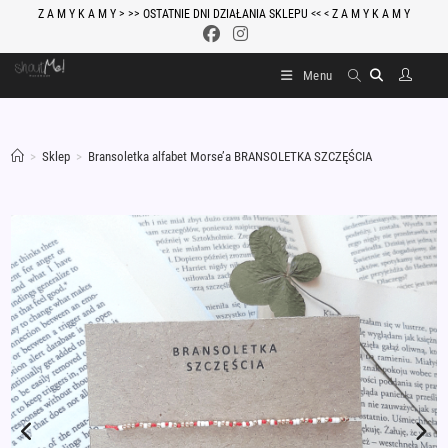
Skip
Z A M Y K A M Y > >> OSTATNIE DNI DZIAŁANIA SKLEPU << < Z A M Y K A M Y
to
content
Menu
>
Sklep
>
Bransoletka alfabet Morse’a BRANSOLETKA SZCZĘŚCIA