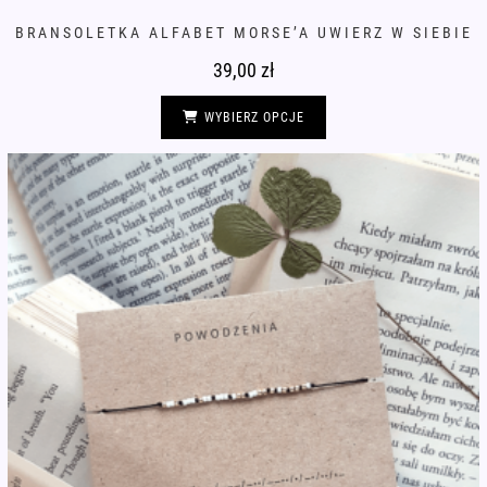
BRANSOLETKA ALFABET MORSE’A UWIERZ W SIEBIE
39,00
zł
Ten
produkt
WYBIERZ OPCJE
ma
wiele
wariantów.
Opcje
można
wybrać
na
stronie
produktu