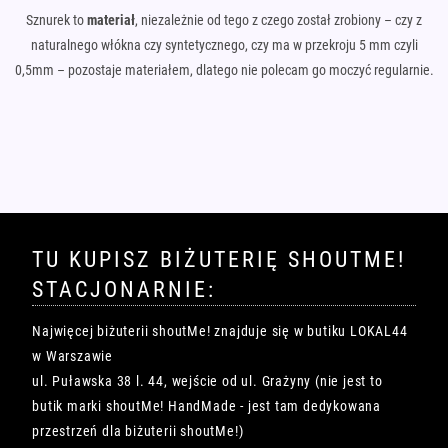
Sznurek to
materiał
, niezależnie od tego z czego został zrobiony – czy z
naturalnego włókna czy syntetycznego, czy ma w przekroju 5 mm czyli
0,5mm – pozostaje materiałem, dlatego nie polecam go moczyć regularnie.
TU KUPISZ BIŻUTERIĘ SHOUTME!
STACJONARNIE:
Najwięcej biżuterii shoutMe! znajduje się w butiku LOKAL44
w Warszawie
ul. Puławska 38 l. 44, wejście od ul. Grażyny (nie jest to
butik marki shoutMe! HandMade - jest tam dedykowana
przestrzeń dla biżuterii shoutMe!)