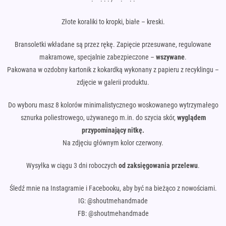
Złote koraliki to kropki, białe – kreski.
Bransoletki wkładane są przez rękę. Zapięcie przesuwane, regulowane
makramowe, specjalnie zabezpieczone –
wszywane
.
Pakowana w ozdobny kartonik z kokardką wykonany z papieru z recyklingu –
zdjęcie w galerii produktu.
Do wyboru masz 8 kolorów minimalistycznego woskowanego wytrzymałego
sznurka poliestrowego, używanego m.in. do szycia skór,
wyglądem
przypominający nitkę.
Na zdjęciu głównym kolor czerwony.
Wysyłka w ciągu 3 dni roboczych
od zaksięgowania przelewu
.
Śledź mnie na Instagramie i Facebooku, aby być na bieżąco z nowościami.
IG: @shoutmehandmade
FB: @shoutmehandmade