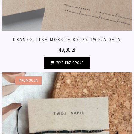
BRANSOLETKA MORSE’A CYFRY TWOJA DATA
49,00
zł
Ten
produkt
WYBIERZ OPCJE
ma
wiele
wariantów.
Opcje
PROMOCJA
można
wybrać
na
stronie
produktu