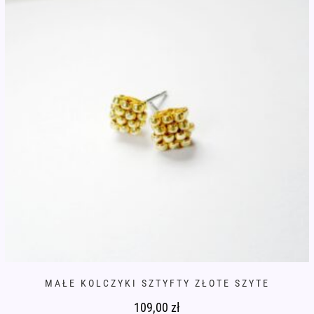
na
stronie
produktu
MAŁE KOLCZYKI SZTYFTY ZŁOTE SZYTE
109,00
zł