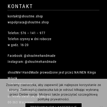
KONTAKT
kontakt@shoutme.shop
wspolpraca@shoutme.shop
Telefon: 576 – 141 – 977
Telefon czynny w dni robocze
w godz. 16-20
Facebook: @shoutmehandmade
Instagram: @shoutmehandmade
shoutMe! HandMade prowadzone jest przez NAINEN Kinga
Wójcik
NIP 1182211618
Zbieramy ciasteczka, aby zapewnić jak najlepsze korzystanie ze
strony. Zaakceptuj ciasteczka lub je odrzuć klikając wybraną
REGON 386682569
przez Ciebie opcję. Możesz także przeczytać szczegółową
ul. Nowy Świat 54/56 lok. 33
politykę prywatności.
00-363 Warszawa