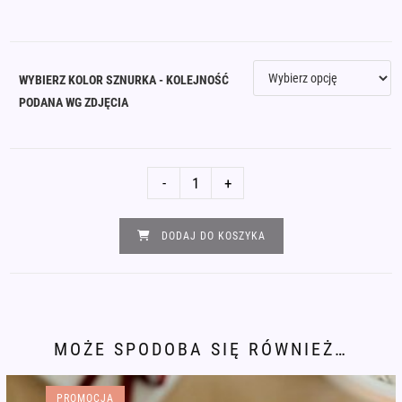
WYBIERZ KOLOR SZNURKA - KOLEJNOŚĆ
PODANA WG ZDJĘCIA
ilość
-
+
Bransoletka
alfabet
DODAJ DO KOSZYKA
Morse'a
BARAN
MOŻE SPODOBA SIĘ RÓWNIEŻ…
PROMOCJA