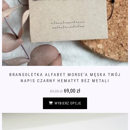
BRANSOLETKA ALFABET MORSE’A MĘSKA TWÓJ
NAPIS CZARNY HEMATYT BEZ METALI
Pierwotna
69,00
zł
Aktualna
89,00
zł
cena
cena
wynosiła:
wynosi:
Ten
89,00 zł.
69,00 zł.
produkt
WYBIERZ OPCJE
ma
wiele
wariantów.
Opcje
można
wybrać