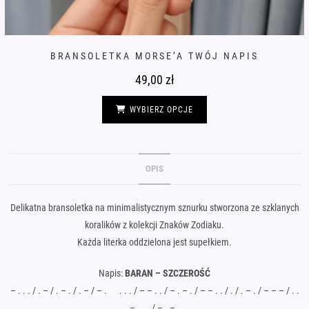
BRANSOLETKA MORSE’A TWÓJ NAPIS
49,00
zł
Ten
produkt
WYBIERZ OPCJE
ma
wiele
wariantów.
Opcje
można
wybrać
OPIS
na
stronie
produktu
Delikatna bransoletka na minimalistycznym sznurku stworzona ze szklanych
koralików z kolekcji Znaków Zodiaku.
Każda literka oddzielona jest supełkiem.
Napis:
BARAN – SZCZEROŚĆ
– . . . / . – / . – . / . – / – . . . . / – – . . / – . – . / – – . . / . / . – . / – – – / . .
. – . . . / – . – . .