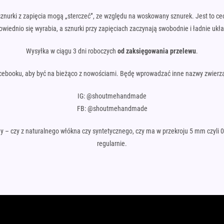
znurki z zapięcia mogą „sterczeć”, ze względu na woskowany sznurek. Jest to ce
wiednio się wyrabia, a sznurki przy zapięciach zaczynają swobodnie i ładnie ukł
Wysyłka w ciągu 3 dni roboczych
od zaksięgowania przelewu
.
cebooku, aby być na bieżąco z nowościami. Będę wprowadzać inne nazwy zwierząt 
IG: @shoutmehandmade
FB: @shoutmehandmade
iony – czy z naturalnego włókna czy syntetycznego, czy ma w przekroju 5 mm czyl
regularnie.