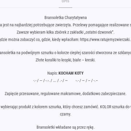
OPIS
Bransoletka Charytatywna
 jest na najbardziej potrzebujące zwierzęta. Przelewy pomagające realizowane s
Zawsze wybieram kilka zbiórek z zakładki „ostatni dzwonek”.
 gdzie można zobaczyć co, gdzie, kiedy wpłaciłam: https://www.ratujemyzwierza
ransoletka na podwójnym sznurku o kolorze ciepłej szarości stworzona ze szklanyc
Złote koraliki to kropki, białe – kreski.
Napis:
KOCHAM KOTY
-.- / — / -.-. / …. / .- / — -.- / — / – / -.–
Zapięcie przesuwane, regulowane makramowe, dodatkowo zabezpieczane.
i wybierając produkt z kolorem sznurka, który chcesz zamówić. KOLOR sznurka do 
czarny.
Bransoletki wkładane są przez rękę.