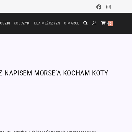
OSZKI
KOLCZYKI
DLA MĘŻCZYZN
O MARCE
0
Z NAPISEM MORSE’A KOCHAM KOTY