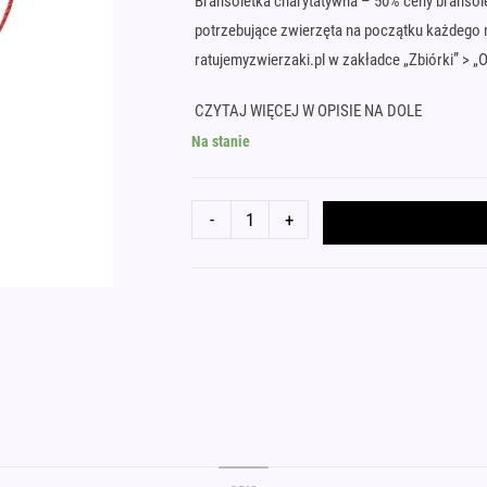
Bransoletka charytatywna – 50% ceny branso
potrzebujące zwierzęta na początku każdego m
ratujemyzwierzaki.pl w zakładce „Zbiórki” > „
CZYTAJ WIĘCEJ W OPISIE NA DOLE
Na stanie
ilość
-
+
Bordowa
bransoletka
z
napisem
Morse'a
KOCHAM
KOTY