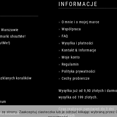
INFORMACJE
O mnie i o mojej marce
Współpraca
w Warszawie
FAQ
k marki shoutMe!
utMe!)
Wysyłka i płatności
Kontakt & Informacje
Moje konto
Regulamin
Polityka prywatności
szklanych koralików
Cechy probiercze
Wysyłka już od 9,90 złotych i darm
wysyłka od 199 złotych.
trum
Czas realizacji zamówień do 3 dni
e ze strony. Zaakceptuj ciasteczka lub je odrzuć klikając wybraną przez
rki shoutMe!
roboczych