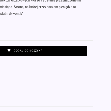
letek zwierzątkowych Morse’a zostanie przeznaczone na
iesiąca. Strona, na której przeznaczam pieniądze to
Ostatni dzwonek”
DODAJ DO KOSZYKA