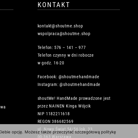
KONTAKT
kontakt@shoutme.shop
wspolpraca@shoutme.shop
Telefon: 576 – 141 – 977
Telefon czynny w dni robocze
w godz. 16-20
Facebook: @shoutmehandmade
Instagram: @shoutmehandmade
shoutMe! HandMade prowadzone jest
przez NAINEN Kinga Wójcik
owa
NIP 1182211618
REGON 386682569
ul. Nowy Świat 54/56 lok. 33
 Ciebie opcję. Możesz także przeczytać szczegółową politykę
00-363 Warszawa