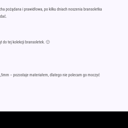
cha pożądana i prawidłowa, po kilku dniach noszenia bransoletka
adać.
do tej kolekcji bransoletek. 🙂
i 0,5mm – pozostaje materiałem, dlatego nie polecam go moczyć