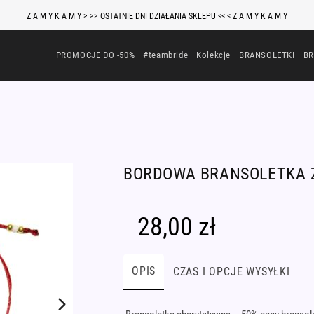
Z A M Y K A M Y > >> OSTATNIE DNI DZIAŁANIA SKLEPU << < Z A M Y K A M Y
PROMOCJE DO -50%
#teambride
Kolekcje
BRANSOLETKI
BR
BORDOWA BRANSOLETKA 
28,00
zł
OPIS
CZAS I OPCJE WYSYŁKI