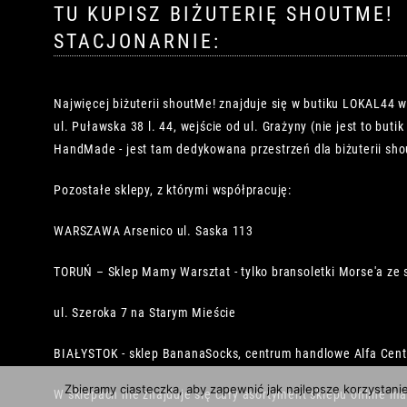
TU KUPISZ BIŻUTERIĘ SHOUTME!
STACJONARNIE:
Najwięcej biżuterii shoutMe! znajduje się w butiku LOKAL44 
ul. Puławska 38 l. 44, wejście od ul. Grażyny (nie jest to buti
HandMade - jest tam dedykowana przestrzeń dla biżuterii sho
Pozostałe sklepy, z którymi współpracuję:
WARSZAWA Arsenico ul. Saska 113
TORUŃ – Sklep Mamy Warsztat - tylko bransoletki Morse'a ze 
ul. Szeroka 7 na Starym Mieście
BIAŁYSTOK - sklep BananaSocks, centrum handlowe Alfa Cen
Zbieramy ciasteczka, aby zapewnić jak najlepsze korzystani
W sklepach nie znajduje się cały asortyment sklepu online ma