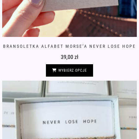
BRANSOLETKA ALFABET MORSE’A NEVER LOSE HOPE
39,00
zł
Ten
produkt
WYBIERZ OPCJE
ma
wiele
wariantów.
Opcje
można
wybrać
na
stronie
produktu