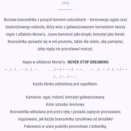
OPIS
Beżowa bransoletka z jasnych kamieni naturalnych – kremowego agatu oraz
bladoróżowego rodonitu, który wraz z galwanizowanym hematytem tworzy
napis z alfabetu Morse’a. Jasne kamienie jako kropki, hematyt jako kreski.
Bransoletka sprawdzi się w roli prezentu, także dla siebie, aby pamiętać,
żeby nigdy nie przestawać marzyć.
Napis w alfabecie Morse’a:
NEVER STOP DREAMING
– . / . / . . . – / . / . – . . . . / – / – – – / . – – . – . . / . – . / . / . – / – –
/ . . / – . / – – .
Każda literka oddzielona jest supełkiem.
Kamienie: agat, rodonit, hematyt galwanizowany.
Kolor sznurka: kremowy.
Bransoletka wkładana jest przez rękę i posiada zapięcie przesuwane,
regulowane, jak każda bransoletka sznurkowa od shoutMe!
Pakowana w szare pudełko prezentowe z kokardką.