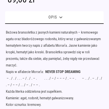
OPIS
Beżowa bransoletka z jasnych kamieni naturalnych – kremowego
agatu oraz bladoróżowego rodonitu, który wraz z galwanizowanym
hematytem tworzy napis z alfabetu Morse’a. Jasne kamienie jako
kropki, hematyt jako kreski. Bransoletka sprawdzi się w roli
prezentu, także dla siebie, aby pamiętać, żeby nigdy nie przestawać
marzyć.
Napis w alfabecie Morse’a:
NEVER STOP DREAMING
– . / . / . . . – / . / . – . . . . / – / – – – / . – – . – . . / . – . / . /
. – / – – / . . / – . / – – .
Każda literka oddzielona jest supełkiem.
Kamienie: agat, rodonit, hematyt galwanizowany.
Kolor sznurka: kremowy.