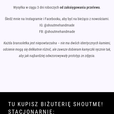
Wysyłka w ciągu 3 dni roboczych
od zaksięgowania przelewu
.
Śledź mnie na Instagramie i Facebooku, aby być na bieżąco z nowościami.
IG: @shoutmehandmade
FB: @shoutmehandmade
Każda bransoletka jest niepowtarzalna – nie ma dwóch identycznych kamieni,
odcienie mogą się delikatnie różnić, ale zawsze dobieram kamyczki ręcznie tak,
aby jak najbardziej odwzorowywały prototyp ze zdjęcia.
TU KUPISZ BIŻUTERIĘ SHOUTME!
STACJONARNIE: