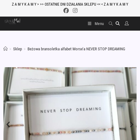
Skip
Z A M Y K A M Y > >> OSTATNIE DNI DZIAŁANIA SKLEPU << < Z A M Y K A M Y
to
content
Menu
>
Sklep
>
Beżowa bransoletka alfabet Morse’a NEVER STOP DREAMING