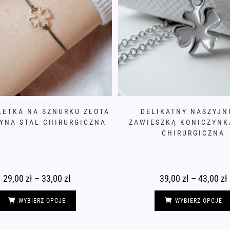
LETKA NA SZNURKU ZŁOTA
DELIKATNY NASZYJN
YNA STAL CHIRURGICZNA
ZAWIESZKĄ KONICZYNK
CHIRURGICZNA
29,00
zł
–
33,00
zł
Zakres
39,00
zł
–
43,00
zł
Z
cen:
c
od
Ten
29,00 zł
3
produkt
WYBIERZ OPCJE
WYBIERZ OPCJE
do
ma
33,00 zł
4
wiele
wariantów.
Opcje