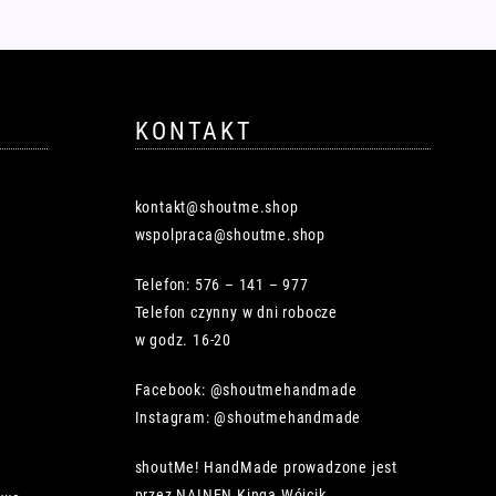
można
można
wybrać
wybrać
na
na
stronie
stronie
produktu
produktu
KONTAKT
kontakt@shoutme.shop
wspolpraca@shoutme.shop
Telefon: 576 – 141 – 977
Telefon czynny w dni robocze
w godz. 16-20
Facebook: @shoutmehandmade
Instagram: @shoutmehandmade
shoutMe! HandMade prowadzone jest
przez NAINEN Kinga Wójcik