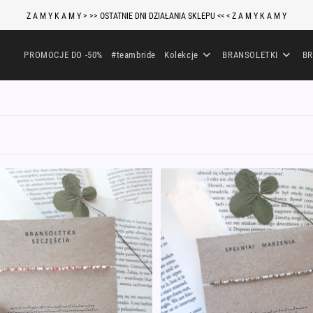
Z A M Y K A M Y > >> OSTATNIE DNI DZIAŁANIA SKLEPU << < Z A M Y K A M Y
PROMOCJE DO -50%
#teambride
Kolekcje
BRANSOLETKI
BR