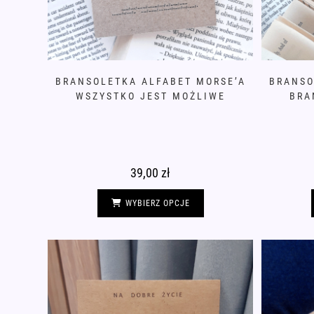
BRANSOLETKA ALFABET MORSE’A
BRANSO
WSZYSTKO JEST MOŻLIWE
BRA
39,00
zł
Ten
produkt
WYBIERZ OPCJE
ma
wiele
wariantów.
Opcje
można
wybrać
na
stronie
produktu