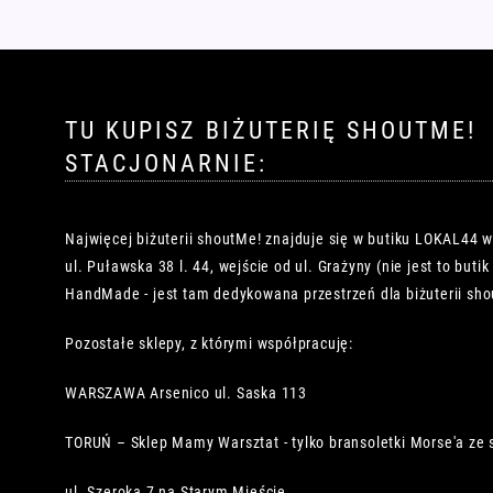
można
wybrać
na
stronie
produktu
TU KUPISZ BIŻUTERIĘ SHOUTME!
STACJONARNIE:
Najwięcej biżuterii shoutMe! znajduje się w butiku LOKAL44 
ul. Puławska 38 l. 44, wejście od ul. Grażyny (nie jest to buti
HandMade - jest tam dedykowana przestrzeń dla biżuterii sho
Pozostałe sklepy, z którymi współpracuję:
WARSZAWA Arsenico ul. Saska 113
TORUŃ – Sklep Mamy Warsztat - tylko bransoletki Morse'a ze 
ul. Szeroka 7 na Starym Mieście