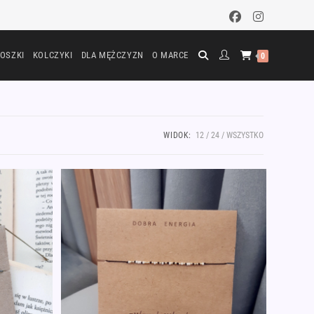
OSZKI
KOLCZYKI
DLA MĘŻCZYZN
O MARCE
0
WIDOK:
12
24
WSZYSTKO