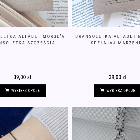
LETKA ALFABET MORSE’A
BRANSOLETKA ALFABET 
NSOLETKA SZCZĘŚCIA
SPEŁNIAJ MARZEN
39,00
zł
39,00
zł
Ten
produkt
WYBIERZ OPCJE
WYBIERZ OPCJE
ma
wiele
wariantów.
Opcje
można
wybrać
na
stronie
produktu