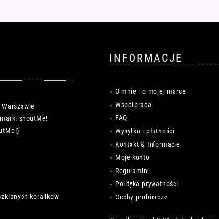
można
wybrać
na
stronie
produktu
INFORMACJE
O mnie i o mojej marce
Współpraca
w Warszawie
FAQ
k marki shoutMe!
utMe!)
Wysyłka i płatności
Kontakt & Informacje
Moje konto
Regulamin
Polityka prywatności
szklanych koralików
Cechy probiercze