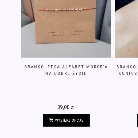
BRANSOLETKA ALFABET MORSE’A
BRANSO
NA DOBRE ŻYCIE
KONICZ
39,00
zł
Ten
produkt
WYBIERZ OPCJE
ma
wiele
wariantów.
Opcje