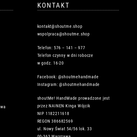
KONTAKT
kontakt@shoutme.shop
wspolpraca@shoutme.shop
Telefon: 576 – 141 – 977
Telefon czynny w dni robocze
w godz. 16-20
Facebook: @shoutmehandmade
Instagram: @shoutmehandmade
shoutMe! HandMade prowadzone jest
przez NAINEN Kinga Wójcik
owa
NIP 1182211618
REGON 386682569
ul. Nowy Świat 54/56 lok. 33
00-363 Warszawa