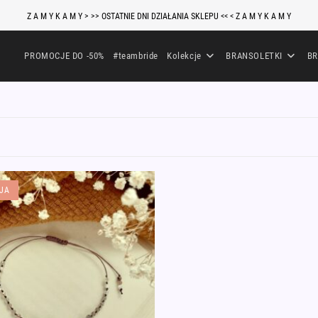
Z A M Y K A M Y > >> OSTATNIE DNI DZIAŁANIA SKLEPU << < Z A M Y K A M Y
PROMOCJE DO -50%
#teambride
Kolekcje
BRANSOLETKI
BR
JA