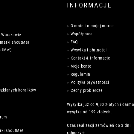
INFORMACJE
O mnie i o mojej marce
Współpraca
w Warszawie
FAQ
k marki shoutMe!
utMe!)
Wysyłka i płatności
Kontakt & Informacje
Moje konto
Regulamin
Polityka prywatności
szklanych koralików
Cechy probiercze
Wysyłka już od 9,90 złotych i darm
wysyłka od 199 złotych.
trum
Czas realizacji zamówień do 3 dni
rki shoutMe!
roboczych