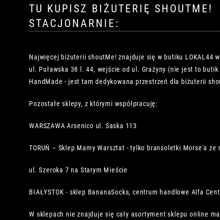
TU KUPISZ BIŻUTERIĘ SHOUTME!
STACJONARNIE:
Najwięcej biżuterii shoutMe! znajduje się w butiku LOKAL44 
ul. Puławska 38 l. 44, wejście od ul. Grażyny (nie jest to buti
HandMade - jest tam dedykowana przestrzeń dla biżuterii sho
Pozostałe sklepy, z którymi współpracuję:
WARSZAWA Arsenico ul. Saska 113
TORUŃ – Sklep Mamy Warsztat - tylko bransoletki Morse'a ze 
ul. Szeroka 7 na Starym Mieście
BIAŁYSTOK - sklep BananaSocks, centrum handlowe Alfa Cen
W sklepach nie znajduje się cały asortyment sklepu online ma