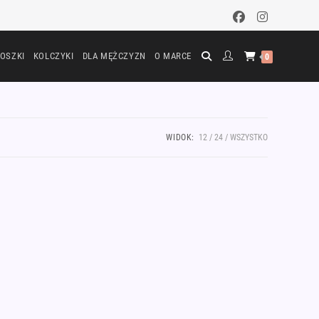
OSZKI
KOLCZYKI
DLA MĘŻCZYZN
O MARCE
0
WIDOK:
12
24
WSZYSTKO