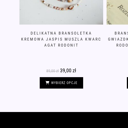
DELIKATNA BRANSOLETKA
BRAN
KREMOWA JASPIS MUSZLA KWARC
GWIAZD
AGAT RODONIT
RODO
Pierwotna
39,00
zł
Aktualna
89,00
zł
cena
cena
wynosiła:
wynosi:
Ten
89,00 zł.
39,00 zł.
produkt
WYBIERZ OPCJE
ma
wiele
wariantów.
Opcje
można
wybrać
na
stronie
produktu