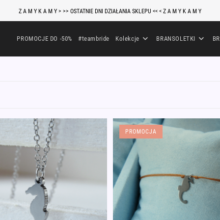
Z A M Y K A M Y > >> OSTATNIE DNI DZIAŁANIA SKLEPU << < Z A M Y K A M Y
PROMOCJE DO -50%
#teambride
Kolekcje
BRANSOLETKI
BR
PROMOCJA