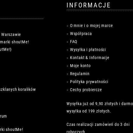
INFORMACJE
O mnie i o mojej marce
Współpraca
w Warszawie
FAQ
k marki shoutMe!
utMe!)
Wysyłka i płatności
Kontakt & Informacje
Moje konto
Regulamin
Polityka prywatności
szklanych koralików
Cechy probiercze
Wysyłka już od 9,90 złotych i darm
wysyłka od 199 złotych.
trum
Czas realizacji zamówień do 3 dni
rki shoutMe!
roboczych