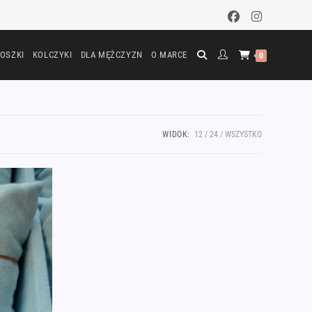
OSZKI
KOLCZYKI
DLA MĘŻCZYZN
O MARCE
0
WIDOK:
12
24
WSZYSTKO