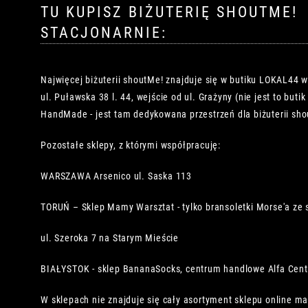
TU KUPISZ BIŻUTERIĘ SHOUTME!
STACJONARNIE:
Najwięcej biżuterii shoutMe! znajduje się w butiku LOKAL44 
ul. Puławska 38 l. 44, wejście od ul. Grażyny (nie jest to buti
HandMade - jest tam dedykowana przestrzeń dla biżuterii sho
Pozostałe sklepy, z którymi współpracuję:
WARSZAWA Arsenico ul. Saska 113
TORUŃ – Sklep Mamy Warsztat - tylko bransoletki Morse'a ze 
ul. Szeroka 7 na Starym Mieście
BIAŁYSTOK - sklep BananaSocks, centrum handlowe Alfa Cen
W sklepach nie znajduje się cały asortyment sklepu online ma