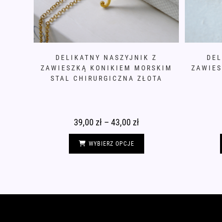
DELIKATNY NASZYJNIK Z
DEL
ZAWIESZKĄ KONIKIEM MORSKIM
ZAWIES
STAL CHIRURGICZNA ZŁOTA
39,00
zł
–
43,00
zł
Zakres
cen:
od
Ten
39,00 zł
produkt
WYBIERZ OPCJE
do
ma
43,00 zł
wiele
wariantów.
Opcje
można
wybrać
na
stronie
produktu