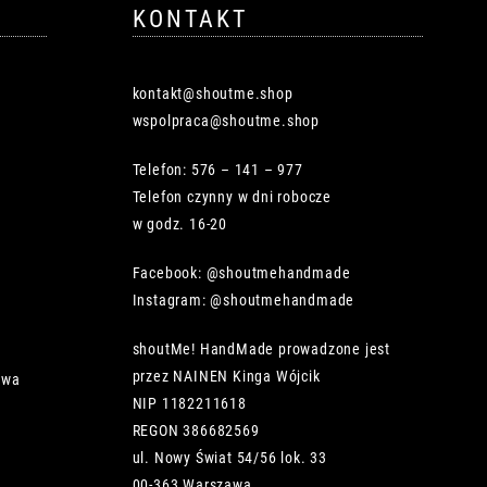
KONTAKT
kontakt@shoutme.shop
wspolpraca@shoutme.shop
Telefon: 576 – 141 – 977
Telefon czynny w dni robocze
w godz. 16-20
Facebook: @shoutmehandmade
Instagram: @shoutmehandmade
shoutMe! HandMade prowadzone jest
przez NAINEN Kinga Wójcik
owa
NIP 1182211618
REGON 386682569
ul. Nowy Świat 54/56 lok. 33
00-363 Warszawa