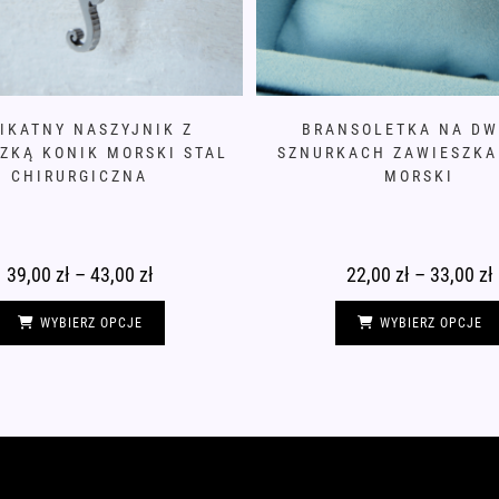
IKATNY NASZYJNIK Z
BRANSOLETKA NA D
ZKĄ KONIK MORSKI STAL
SZNURKACH ZAWIESZKA
CHIRURGICZNA
MORSKI
39,00
zł
–
43,00
zł
Zakres
22,00
zł
–
33,00
zł
Z
cen:
c
od
Ten
39,00 zł
2
produkt
WYBIERZ OPCJE
WYBIERZ OPCJE
do
ma
43,00 zł
3
wiele
wariantów.
Opcje
można
wybrać
na
stronie
produktu