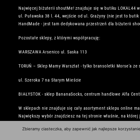
Najwięcej biżuterii shoutMe! znajduje się w butiku LOKAL44 
ul. Puławska 38 l. 44, wejście od ul. Grażyny (nie jest to buti
HandMade - jest tam dedykowana przestrzeń dla biżuterii sho
Pozostałe sklepy, z którymi współpracuję:
WARSZAWA Arsenico ul. Saska 113
TORUŃ – Sklep Mamy Warsztat - tylko bransoletki Morse'a ze 
ul. Szeroka 7 na Starym Mieście
BIAŁYSTOK - sklep BananaSocks, centrum handlowe Alfa Cen
W sklepach nie znajduje się cały asortyment sklepu online ma
Największy wybór znajdziesz na tej stronie właśnie, na której 
Zbieramy ciasteczka, aby zapewnić jak najlepsze korzystani