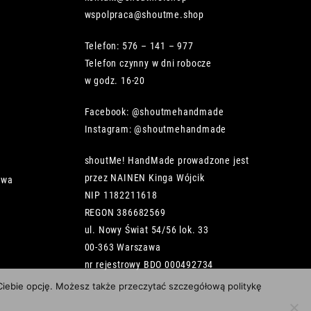
wspolpraca@shoutme.shop
Telefon: 576 – 141 – 977
Telefon czynny w dni robocze
w godz. 16-20
Facebook: @shoutmehandmade
Instagram: @shoutmehandmade
shoutMe! HandMade prowadzone jest
przez NAINEN Kinga Wójcik
owa
NIP 1182211618
REGON 386682569
ul. Nowy Świat 54/56 lok. 33
00-363 Warszawa
nr rejestrowy BDO 000492734
 Ciebie opcję. Możesz także przeczytać szczegółową politykę