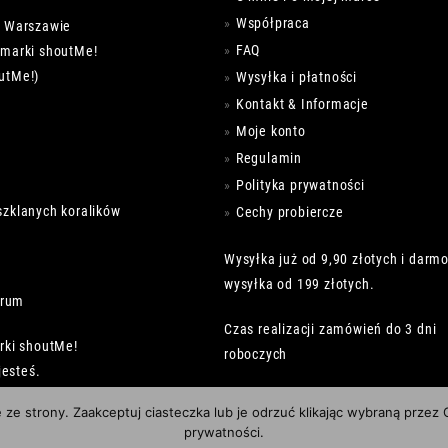
Współpraca
w Warszawie
FAQ
k marki shoutMe!
utMe!)
Wysyłka i płatności
Kontakt & Informacje
Moje konto
Regulamin
Polityka prywatności
szklanych koralików
Cechy probiercze
Wysyłka już od 9,90 złotych i darm
wysyłka od 199 złotych.
trum
Czas realizacji zamówień do 3 dni
rki shoutMe!
roboczych
jesteś.
e ze strony. Zaakceptuj ciasteczka lub je odrzuć klikając wybraną przez
prywatności.