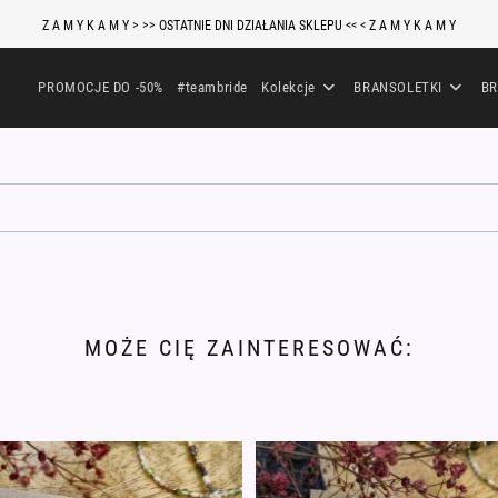
Z A M Y K A M Y > >> OSTATNIE DNI DZIAŁANIA SKLEPU << < Z A M Y K A M Y
PROMOCJE DO -50%
#teambride
Kolekcje
BRANSOLETKI
BR
MOŻE CIĘ ZAINTERESOWAĆ: