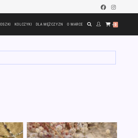
OSZKI
KOLCZYKI
DLA MĘŻCZYZN
O MARCE
0