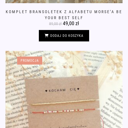
KOMPLET BRANSOLETEK Z ALFABETU MORSE’A BE
YOUR BEST SELF
Pierwotna
49,00
zł
Aktualna
89,00
zł
cena
cena
wynosiła:
wynosi:
89,00 zł.
49,00 zł.
DODAJ DO KOSZYKA
PROMOCJA