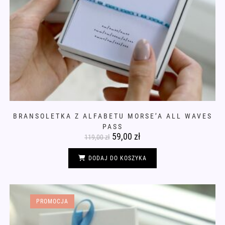
BRANSOLETKA Z ALFABETU MORSE’A ALL WAVES
PASS
Pierwotna
59,00
zł
Aktualna
119,00
zł
cena
cena
wynosiła:
wynosi:
119,00 zł.
59,00 zł.
DODAJ DO KOSZYKA
PROMOCJA