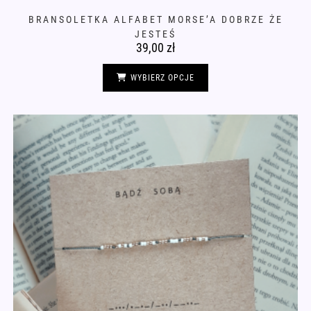
BRANSOLETKA ALFABET MORSE’A DOBRZE ŻE
JESTEŚ
39,00
zł
Ten
produkt
WYBIERZ OPCJE
ma
wiele
wariantów.
Opcje
można
wybrać
na
stronie
produktu