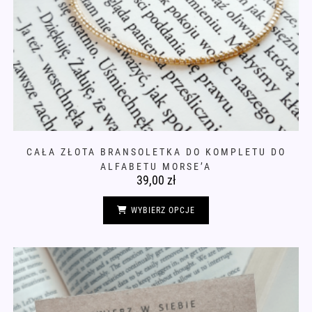
CAŁA ZŁOTA BRANSOLETKA DO KOMPLETU DO
ALFABETU MORSE’A
39,00
zł
Ten
produkt
WYBIERZ OPCJE
ma
wiele
wariantów.
Opcje
można
wybrać
na
stronie
produktu