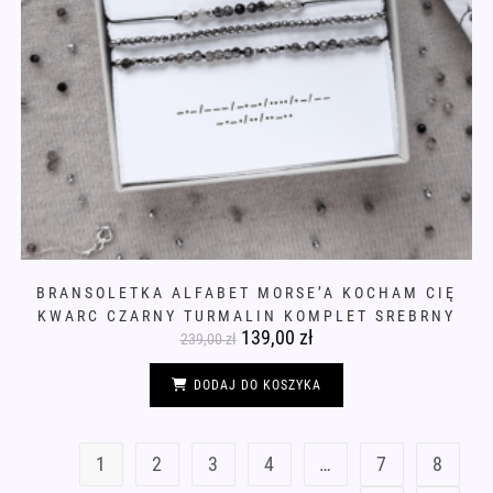
BRANSOLETKA ALFABET MORSE’A KOCHAM CIĘ
KWARC CZARNY TURMALIN KOMPLET SREBRNY
Pierwotna
139,00
zł
Aktualna
239,00
zł
cena
cena
wynosiła:
wynosi:
239,00 zł.
139,00 zł.
DODAJ DO KOSZYKA
1
2
3
4
…
7
8