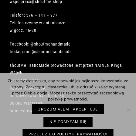
wspolpraca@shoutme.shop
Telefon: 576 – 141 – 977
Telefon czynny w dni robocze
w godz. 16-20
Facebook: @shoutmehandmade
Instagram: @shoutmehandmade
shoutMe! HandMade prowadzone jest przez NAINEN Kinga
Wójcik
NIP 1182211618
Zbieramy ciasteczka, aby zapewnić jak najlepsze korzystanie ze
strony. Zaakceptuj ciasteczka lub je odrzuć klikając wybraną
REGON 386682569
przez Ciebie opcję. Możesz także przeczytać szczegółową
ul. Nowy Świat 54/56 lok. 33
politykę prywatności.
00-363 Warszawa
ZROZUMIAŁEM I AKCEPTUJĘ
nr rejestrowy BDO 000492734
NIE ZGADZAM SIĘ
PRZEJDŹ DO POLITYKI PRYWATNOŚCI