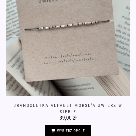
BRANSOLETKA ALFABET MORSE’A UWIERZ W
SIEBIE
39,00
zł
Ten
produkt
WYBIERZ OPCJE
ma