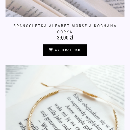
BRANSOLETKA ALFABET MORSE’A KOCHANA
CÓRKA
39,00
zł
Ten
produkt
WYBIERZ OPCJE
ma
wiele
wariantów.
Opcje
można
wybrać
na
stronie
produktu