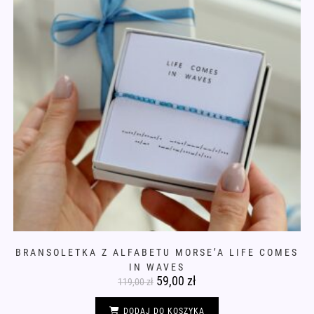
BRANSOLETKA Z ALFABETU MORSE’A LIFE COMES
IN WAVES
Pierwotna
59,00
zł
Aktualna
119,00
zł
cena
cena
wynosiła:
wynosi:
119,00 zł.
59,00 zł.
DODAJ DO KOSZYKA