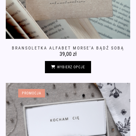
BRANSOLETKA ALFABET MORSE’A BĄDŹ SOBĄ
39,00
zł
Ten
produkt
WYBIERZ OPCJE
ma
wiele
wariantów.
Opcje
można
wybrać
PROMOCJA
na
stronie
produktu